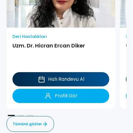
Deri Hastalıkları
Der
Uzm. Dr. Hicran Ercan Diker
Uz
Hızlı Randevu Al
Profili Gör
Tümünü göster