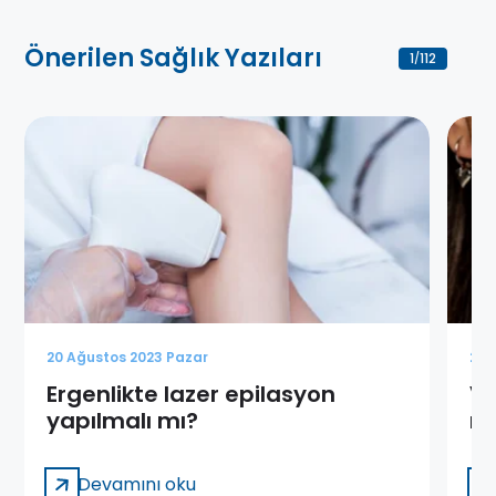
Önerilen Sağlık Yazıları
1
112
/
20 Ağustos 2023 Pazar
20 
Ergenlikte lazer epilasyon
Vü
yapılmalı mı?
na
Devamını oku