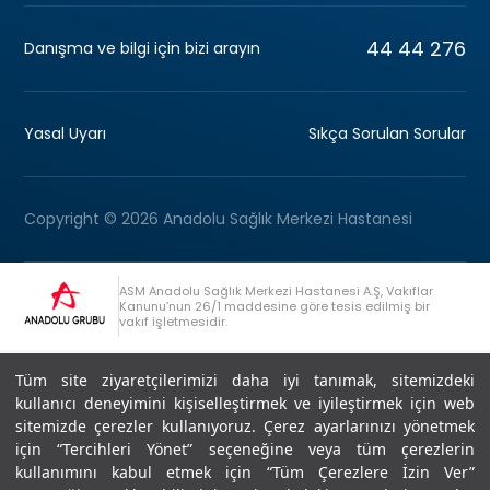
44 44 276
Danışma ve bilgi için bizi arayın
Yasal Uyarı
Sıkça Sorulan Sorular
Copyright © 2026 Anadolu Sağlık Merkezi Hastanesi
ASM Anadolu Sağlık Merkezi Hastanesi A.Ş, Vakıflar
Kanunu’nun 26/1 maddesine göre tesis edilmiş bir
vakıf işletmesidir.
+90 (262) 678 54 00
Anadolu Grubu Danışma Hattı
Tüm site ziyaretçilerimizi daha iyi tanımak, sitemizdeki
kullanıcı deneyimini kişiselleştirmek ve iyileştirmek için web
sitemizde çerezler kullanıyoruz. Çerez ayarlarınızı yönetmek
için “Tercihleri Yönet” seçeneğine veya tüm çerezlerin
kullanımını kabul etmek için “Tüm Çerezlere İzin Ver”