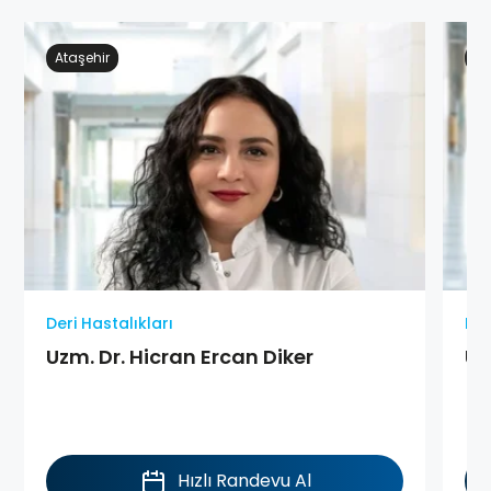
Ataşehir
Ge
Deri Hastalıkları
Der
Uzm. Dr. Hicran Ercan Diker
Uz
Hızlı Randevu Al