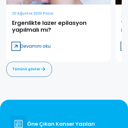
20 Ağustos 2023 Pazar
20 
Ergenlikte lazer epilasyon
Vü
yapılmalı mı?
na
Devamını oku
Tümünü göster
Öne Çıkan Kanser Yazıları