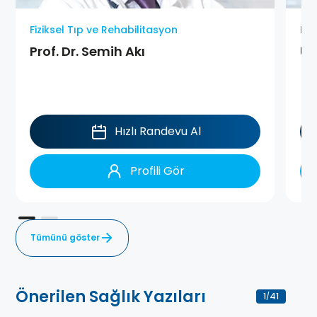
Fiziksel Tıp ve Rehabilitasyon
Fiz
Prof. Dr. Semih Akı
Uz
Hızlı Randevu Al
Profili Gör
Tümünü göster
Önerilen Sağlık Yazıları
1
41
/