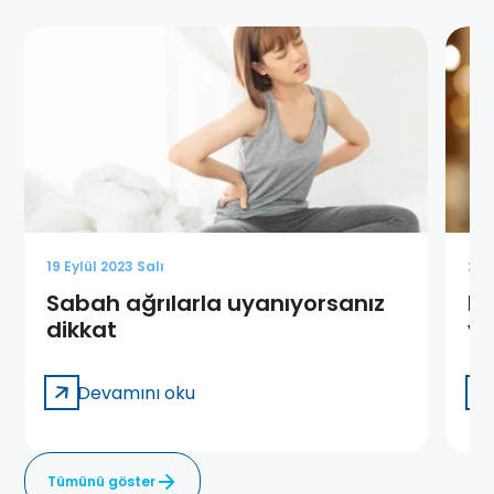
19 Eylül 2023 Salı
20 
Sabah ağrılarla uyanıyorsanız
Bo
dikkat
yo
Devamını oku
Tümünü göster