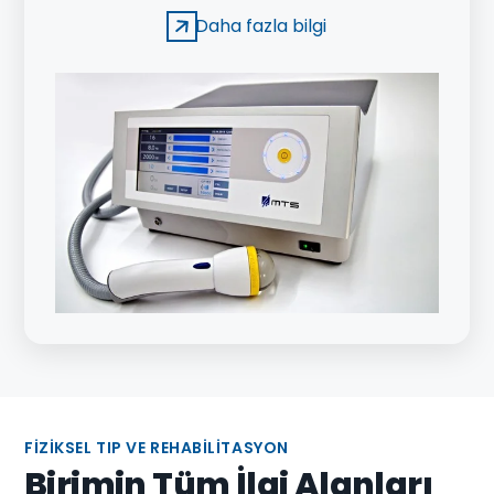
teknik, özel bir sıvı ve elektriksel ark sistemi ile
Daha fazla bilgi
oluşturulan yüksek enerjili ses dalgalarının
(mechanoacoustic), bir başlık vasıtasıyla hasarlı,
ağrılı bölgeye direkt gönderilmesi
(mechanotransduction) prensibine
dayanmaktadır. Ardı sıra gelen yüksek enerjili ses
dalgaları uygulanan bölgede hücresel, dokusal ve
sistemik seviyede doğal etki ile iyileşme sürecini
uyarmaktadır.
FIZIKSEL TIP VE REHABILITASYON
Birimin Tüm İlgi Alanları