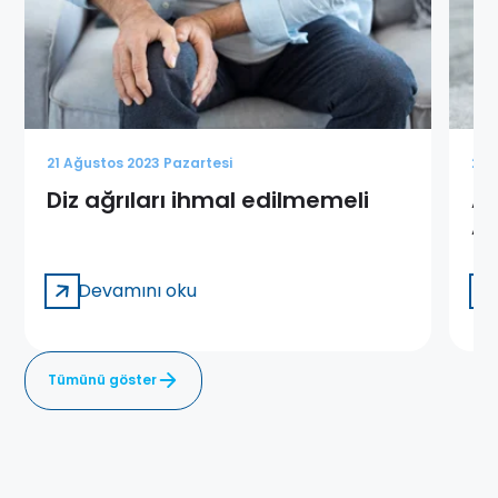
21 Ağustos 2023 Pazartesi
21 
Diz ağrıları ihmal edilmemeli
Ay
Ay
Ne
Devamını oku
Tümünü göster