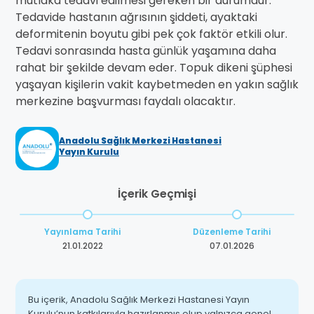
mutlaka tedavi edilmesi gereken bir durumdur.
Tedavide hastanın ağrısının şiddeti, ayaktaki
deformitenin boyutu gibi pek çok faktör etkili olur.
Tedavi sonrasında hasta günlük yaşamına daha
rahat bir şekilde devam eder. Topuk dikeni şüphesi
yaşayan kişilerin vakit kaybetmeden en yakın sağlık
merkezine başvurması faydalı olacaktır.
Anadolu Sağlık Merkezi Hastanesi
Yayın Kurulu
İçerik Geçmişi
Yayınlama Tarihi
Düzenleme Tarihi
21.01.2022
07.01.2026
Bu içerik, Anadolu Sağlık Merkezi Hastanesi Yayın
Kurulu’nun katkılarıyla hazırlanmış olup yalnızca genel