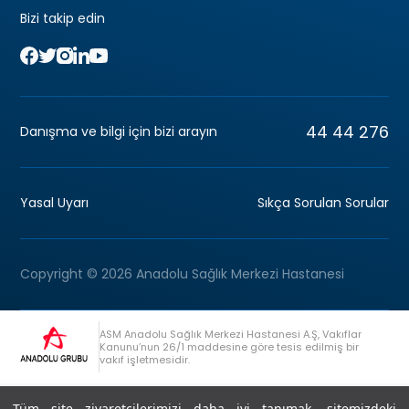
Bizi takip edin
44 44 276
Danışma ve bilgi için bizi arayın
Yasal Uyarı
Sıkça Sorulan Sorular
Copyright © 2026 Anadolu Sağlık Merkezi Hastanesi
ASM Anadolu Sağlık Merkezi Hastanesi A.Ş, Vakıflar
Kanunu’nun 26/1 maddesine göre tesis edilmiş bir
vakıf işletmesidir.
+90 (262) 678 54 00
Anadolu Grubu Danışma Hattı
Tüm site ziyaretçilerimizi daha iyi tanımak, sitemizdeki