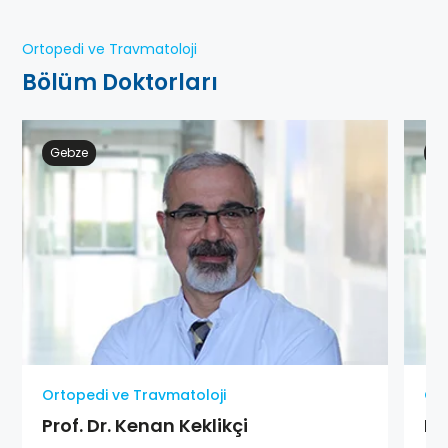
Ortopedi ve Travmatoloji
Bölüm Doktorları
Gebze
Ge
Ortopedi ve Travmatoloji
Ort
Prof. Dr. Kenan Keklikçi
Pr