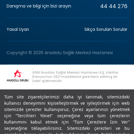
44 44 276
Danışma ve bilgi için bizi arayın
Yasal Uyarı
Sıkça Sorulan Sorular
Copyright © 2026 Anadolu Sağlık Merkezi Hastanesi
ASM Anadolu Sağlık Merkezi Hastanesi A.Ş, Vakıflar
Kanunu’nun 26/1 maddesine göre tesis edilmiş bir
vakıf işletmesidir.
+90 (262) 678 54 00
Anadolu Grubu Danışma Hattı
Tüm site ziyaretçilerimizi daha iyi tanımak, sitemizdeki
kullanıcı deneyimini kişiselleştirmek ve iyileştirmek için web
sitemizde çerezler kullanıyoruz. Çerez ayarlarınızı yönetmek
için “Tercihleri Yönet” seçeneğine veya tüm çerezlerin
kullanımını kabul etmek için “Tüm Çerezlere İzin Ver”
seçeneğine tıklayabilirsiniz. Sitemizdeki çerezleri ve bu
Son Güncellenme: 07.07.2026