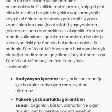
MR’ın da bazı riskleri ve sınırlamaları
bulunmaktadır. Özellikle metal protez, kalp pili gibi
cihazlara sahip bireylerde çekim yapılamayabilir
veya özel önlemler alınması gerekebilir. Ayrıca,
kapalı alan korkusu (klostrofobi) yaşayanlarda
çekim sırasında rahatsızlık hissi oluşabilir. Kontrast
madde kullanılması gereken durumlarda ise alerjik
reaksiyon riski göz önünde bulundurulmalıdır. Bu
nedenle Tüm Vücut MR öncesinde hastanın detaylı
bir değerlendirmeden geçirilmesi büyük önem taşır.
Tüm Vücut MR’ın başlıca özellikleri şöyle
sıralanabilir:
Radyasyon içermez:
X-ışını kullanılmadığı
için hastalar radyasyon maruziyetine
uğramaz.
Yüksek çözünürlüklü görüntüler
sunar:
Organlar, kaslar, damarlar ve diğer
dokular net bir şekilde görüntülenebilir.