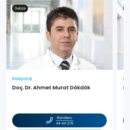
Gebze
Ge
Radyoloji
Rad
Doç. Dr. Ahmet Murat Dökdök
Do
Randevu
44 44 276