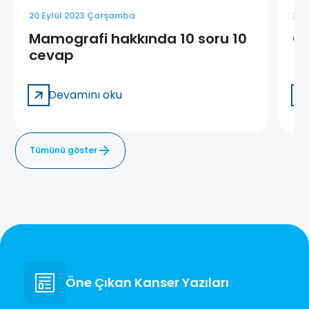
20 Eylül 2023 Çarşamba
22 
Mamografi hakkında 10 soru 10
Gi
cevap
Devamını oku
Tümünü göster
Öne Çıkan Kanser Yazıları