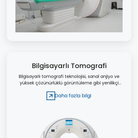
Bilgisayarlı Tomografi
Bilgisayarlı tomografi teknolojisi, sanal anjiyo ve
yüksek çözünürlüklü görüntüleme gibi yenilikçi
özellikleriyle tanı ve tedavi süreçlerinde önemli bir
Daha fazla bilgi
rol oynamaktadır.