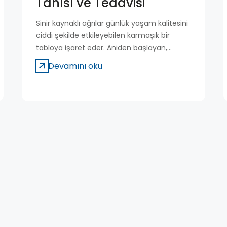
Tanısı ve Tedavisi
Sinir kaynaklı ağrılar günlük yaşam kalitesini
ciddi şekilde etkileyebilen karmaşık bir
tabloya işaret eder. Aniden başlayan,
elektrik çarpmasına benzer şiddetli
Devamını oku
ataklarla seyreden ağrılar çoğu zaman kişiyi
hazırlıksız yakalar. Sıradan bir baş ağrısından
ya da kas tutulmasından farklı olarak sinir
boyunca yayılan keskin bir sızı hissedilir. Bu
tablo tıpta nevralji olarak adlandırılır. Ağrı
genellikle kısa süreli ataklar halinde ortaya
çıkar. Ancak atakların tekrarlaması, kişinin
konuşma, çiğneme ya da başını hareket
ettirme gibi basit eylemlerden kaçınmasına
yol açabilir. Sinir sisteminin hassas yapısı
nedeniyle erken tanı önem taşır. Doğru
değerlendirme ile ağrının kaynağı
belirlenebilir ve uygun tedavi planlanabilir.