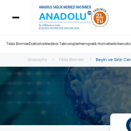
Tıbbi Birimler
Doktorlar
Medikal Teknolojiler
Hemşirelik Hizmetleri
Internati
Anasayfa
Tıbbi Birimler
Beyin ve Sinir Cer