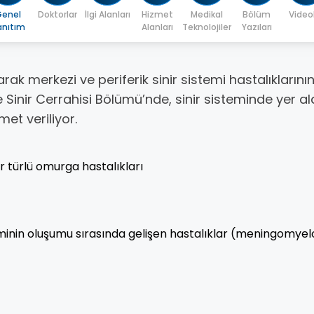
enel
Doktorlar
İlgi Alanları
Hizmet
Medikal
Bölüm
Video
anıtım
Alanları
Teknolojiler
Yazıları
rak merkezi ve periferik sinir sistemi hastalıklarını
 Sinir Cerrahisi Bölümü’nde, sinir sisteminde yer ala
met veriliyor.
er türlü omurga hastalıkları
eminin oluşumu sırasında gelişen hastalıklar (meningomyel