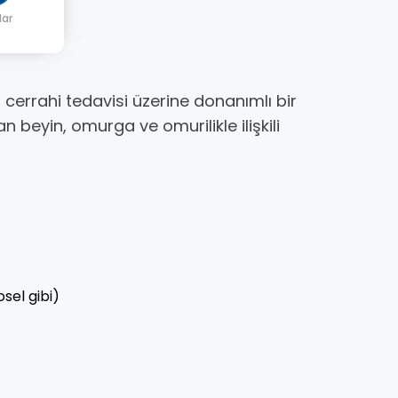
lar
n cerrahi tedavisi üzerine donanımlı bir
n beyin, omurga ve omurilikle ilişkili
osel gibi)