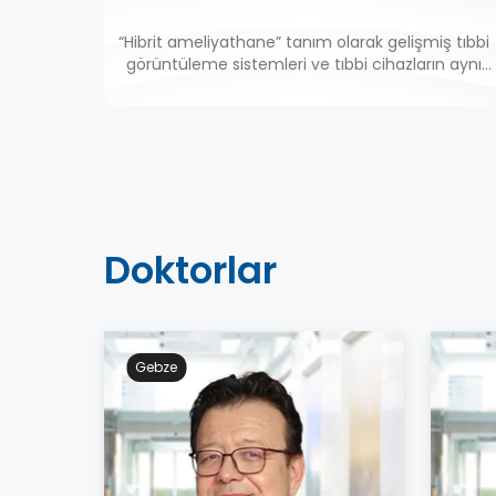
“Hibrit ameliyathane” tanım olarak gelişmiş tıbbi
görüntüleme sistemleri ve tıbbi cihazların aynı
anda kullanılabildiği yeni konsept ameliyathane
odaları için kullanılmaktadır.
Doktorlar
Gebze