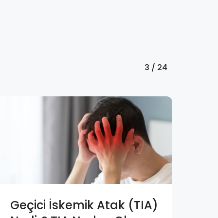
3 / 24
Geçici İskemik Atak (TIA)
Fr