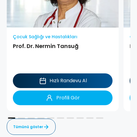
Çocuk Sağlığı ve Hastalıkları
Çoc
Prof. Dr. Nermin Tansuğ
Do
Hızlı Randevu Al
Profili Gör
Tümünü göster