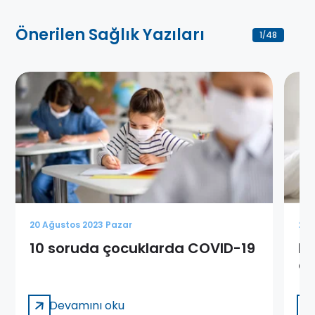
Önerilen Sağlık Yazıları
1
48
/
20 Ağustos 2023 Pazar
20 
10 soruda çocuklarda COVID-19
Be
ön
Devamını oku