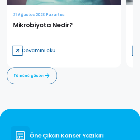
21 Ağustos 2023 Pazartesi
21 
Mikrobiyota Nedir?
Ka
Devamını oku
Tümünü göster
Öne Çıkan Kanser Yazıları