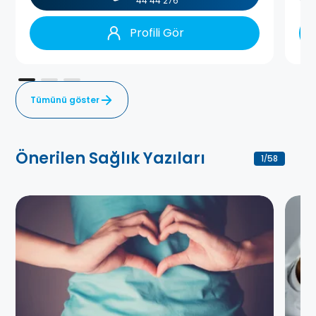
44 44 276
Profili Gör
Tümünü göster
Önerilen Sağlık Yazıları
1
58
/