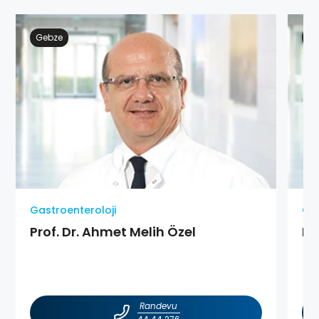
Gebze
Ge
Gastroenteroloji
Gas
Prof. Dr. Ahmet Melih Özel
Pr
Randevu