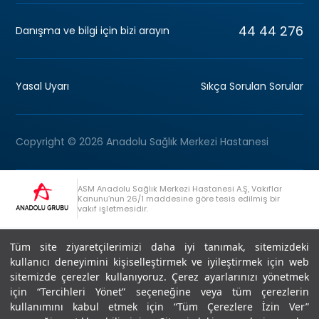
44 44 276
Danışma ve bilgi için bizi arayın
Yasal Uyarı
Sıkça Sorulan Sorular
Copyright © 2026 Anadolu Sağlık Merkezi Hastanesi
ASM Anadolu Sağlık Merkezi Hastanesi A.Ş, Vakıflar
Kanunu’nun 26/1 maddesine göre tesis edilmiş bir
vakıf işletmesidir.
+90 (262) 678 54 00
Anadolu Grubu Danışma Hattı
Tüm site ziyaretçilerimizi daha iyi tanımak, sitemizdeki
kullanıcı deneyimini kişiselleştirmek ve iyileştirmek için web
sitemizde çerezler kullanıyoruz. Çerez ayarlarınızı yönetmek
için “Tercihleri Yönet” seçeneğine veya tüm çerezlerin
kullanımını kabul etmek için “Tüm Çerezlere İzin Ver”