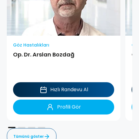
Göz Hastalıkları
Göz
Op. Dr. Arslan Bozdağ
Op
Hızlı Randevu Al
Profili Gör
Tümünü göster