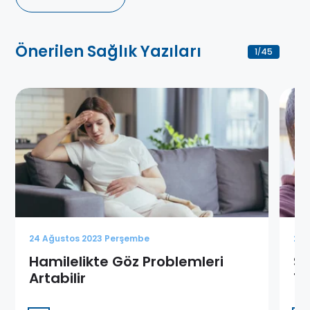
Önerilen Sağlık Yazıları
1
45
/
24 Ağustos 2023 Perşembe
24 
Hamilelikte Göz Problemleri
Sa
Artabilir
13