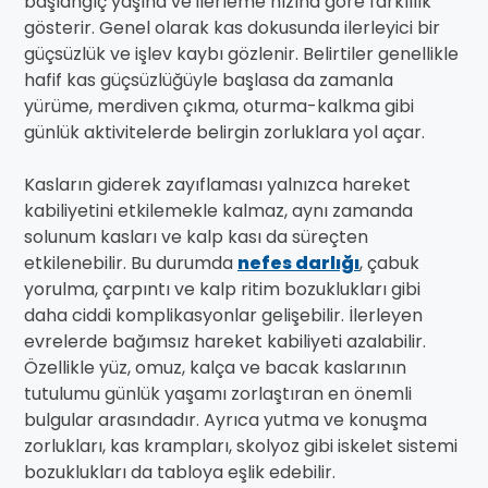
başlangıç yaşına ve ilerleme hızına göre farklılık
gösterir. Genel olarak kas dokusunda ilerleyici bir
güçsüzlük ve işlev kaybı gözlenir. Belirtiler genellikle
hafif kas güçsüzlüğüyle başlasa da zamanla
yürüme, merdiven çıkma, oturma-kalkma gibi
günlük aktivitelerde belirgin zorluklara yol açar.
Kasların giderek zayıflaması yalnızca hareket
kabiliyetini etkilemekle kalmaz, aynı zamanda
solunum kasları ve kalp kası da süreçten
etkilenebilir. Bu durumda
nefes darlığı
, çabuk
yorulma, çarpıntı ve kalp ritim bozuklukları gibi
daha ciddi komplikasyonlar gelişebilir. İlerleyen
evrelerde bağımsız hareket kabiliyeti azalabilir.
Özellikle yüz, omuz, kalça ve bacak kaslarının
tutulumu günlük yaşamı zorlaştıran en önemli
bulgular arasındadır. Ayrıca yutma ve konuşma
zorlukları, kas krampları, skolyoz gibi iskelet sistemi
bozuklukları da tabloya eşlik edebilir.