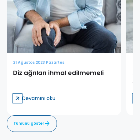
21 Ağustos 2023 Pazartesi
21 
Diz ağrıları ihmal edilmemeli
Ay
Ay
Ne
Devamını oku
Tümünü göster