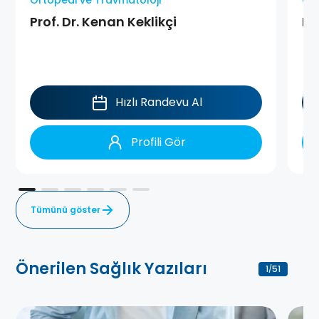
Ortopedi ve Travmatoloji
Ort
Prof. Dr. Kenan Keklikçi
Pr
Hızlı Randevu Al
Profili Gör
Tümünü göster
Önerilen Sağlık Yazıları
1
51
/