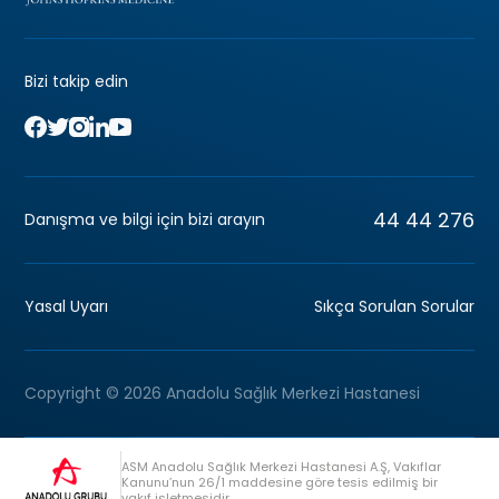
Bizi takip edin
44 44 276
Danışma ve bilgi için bizi arayın
Yasal Uyarı
Sıkça Sorulan Sorular
Copyright © 2026 Anadolu Sağlık Merkezi Hastanesi
ASM Anadolu Sağlık Merkezi Hastanesi A.Ş, Vakıflar
Kanunu’nun 26/1 maddesine göre tesis edilmiş bir
vakıf işletmesidir.