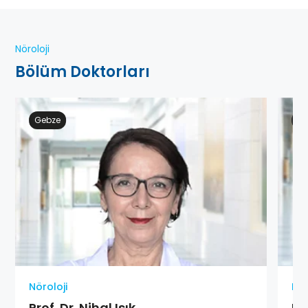
Nöroloji
Bölüm Doktorları
Gebze
Ge
Nöroloji
Nör
Prof. Dr. Nihal Işık
Pr