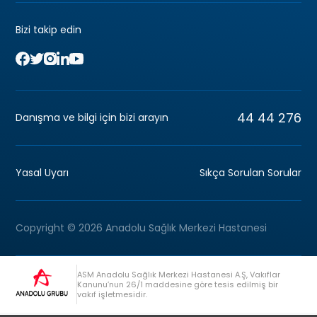
Bizi takip edin
44 44 276
Danışma ve bilgi için bizi arayın
Yasal Uyarı
Sıkça Sorulan Sorular
Copyright © 2026 Anadolu Sağlık Merkezi Hastanesi
ASM Anadolu Sağlık Merkezi Hastanesi A.Ş, Vakıflar
Kanunu’nun 26/1 maddesine göre tesis edilmiş bir
vakıf işletmesidir.