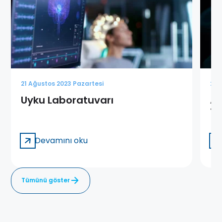
21 Ağustos 2023 Pazartesi
21 
Uyku Laboratuvarı
Af
Te
Devamını oku
Tümünü göster