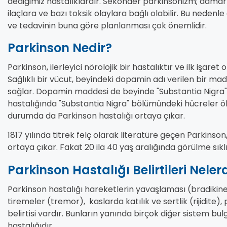
dediğimiz hastalıklardır. Sekonder parkinsonizm; damar 
ilaçlara ve bazı toksik olaylara bağlı olabilir. Bu nedenle
ve tedavinin buna göre planlanması çok önemlidir.
Parkinson Nedir?
Parkinson, ilerleyici nörolojik bir hastalıktır ve ilk işare
Sağlıklı bir vücut, beyindeki dopamin adı verilen bir mad
sağlar. Dopamin maddesi de beyinde "Substantia Nigra" 
hastalığında "Substantia Nigra" bölümündeki hücreler ö
durumda da Parkinson hastalığı ortaya çıkar.
1817 yılında titrek felç olarak literatüre geçen Parkinson, 
ortaya çıkar. Fakat 20 ila 40 yaş aralığında görülme sıkl
Parkinson Hastalığı Belirtileri Neler
Parkinson hastalığı hareketlerin yavaşlaması (bradikinezi
tiremeler (tremor), kaslarda katılık ve sertlik (rijidite)
belirtisi vardır. Bunların yanında birçok diğer sistem bulg
hastalığıdır.