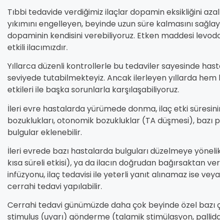
Tıbbi tedavide verdiğimiz ilaçlar dopamin eksikliğini a
yıkımını engelleyen, beyinde uzun süre kalmasını sağlay
dopaminin kendisini verebiliyoruz. Etken maddesi levod
etkili ilacımızdır.
Yıllarca düzenli kontrollerle bu tedaviler sayesinde hasta
seviyede tutabilmekteyiz. Ancak ilerleyen yıllarda hem h
etkileri ile başka sorunlarla karşılaşabiliyoruz.
İleri evre hastalarda yürümede donma, ilaç etki süresini
bozuklukları, otonomik bozukluklar (TA düşmesi), bazı psi
bulgular eklenebilir.
İleri evrede bazı hastalarda bulguları düzelmeye yönelik
kısa süreli etkisi), ya da ilacın doğrudan bağırsaktan v
infüzyonu, ilaç tedavisi ile yeterli yanıt alınamaz ise vey
cerrahi tedavi yapılabilir.
Cerrahi tedavi günümüzde daha çok beyinde özel bazı çe
stimulus (uyarı) gönderme (talamik stimülasyon, pallid