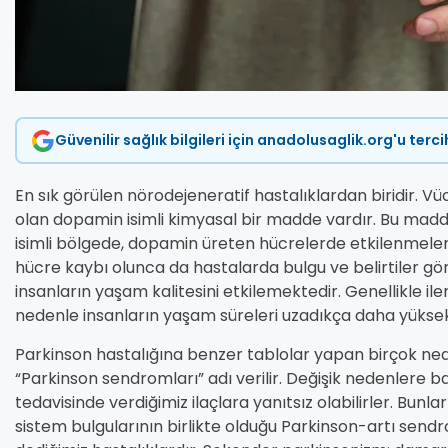
Güvenilir sağlık bilgileri için anadolusaglik.org'u terc
En sık görülen nörodejeneratif hastalıklardan biridir. V
olan dopamin isimli kimyasal bir madde vardır. Bu madde
isimli bölgede, dopamin üreten hücrelerde etkilenmeler v
hücre kaybı olunca da hastalarda bulgu ve belirtiler gör
insanların yaşam kalitesini etkilemektedir. Genellikle il
nedenle insanların yaşam süreleri uzadıkça daha yükse
Parkinson hastalığına benzer tablolar yapan birçok ned
“Parkinson sendromları” adı verilir. Değişik nedenlere ba
tedavisinde verdiğimiz ilaçlara yanıtsız olabilirler. Bunlar
sistem bulgularının birlikte olduğu Parkinson-artı send