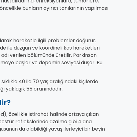
hastalıklarına, enfeksiyonlara, tümörlere,
 öncelikle bunların ayırıcı tanılarının yapılması
t olarak hareketle ilgili problemler doğurur.
de ile düzgün ve koordineli kas hareketleri
adı verilen bölümünde üretilir. Parkinson
lmeye başlar ve dopamin seviyesi düşer. Bu
sıklıkla 40 ila 70 yaş aralığındaki kişilerde
ığı yaklaşık 55 oranındadır.
dir?
), özellikle istirahat halinde ortaya çıkan
, postür reflekslerinde azalma gibi 4 ana
usunun da olabildiği yavaş ilerleyici bir beyin