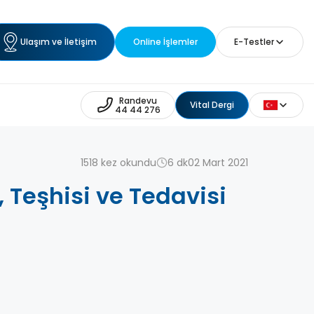
Ulaşım ve İletişim
Online İşlemler
E-Testler
Randevu
Vital Dergi
44 44 276
1518 kez okundu
6 dk
02 Mart 2021
i, Teşhisi ve Tedavisi