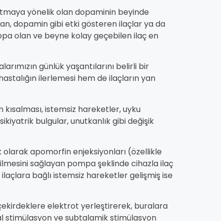
zaltmaya yönelik olan dopaminin beyinde
an, dopamin gibi etki gösteren ilaçlar ya da
opa olan ve beyne kolay geçebilen ilaç en
larımızın günlük yaşantılarını belirli bir
astalığın ilerlemesi hem de ilaçların yan
n kısalması, istemsiz hareketler, uyku
kiyatrik bulgular, unutkanlık gibi değişik
 olarak apomorfin enjeksiyonları (özellikle
erilmesini sağlayan pompa şeklinde cihazla ilaç
a ilaçlara bağlı istemsiz hareketler gelişmiş ise
kirdeklere elektrot yerleştirerek, buralara
al stimülasyon ve subtalamik stimülasyon