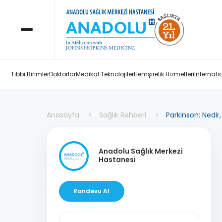
Tıbbi Birimler
Doktorlar
Medikal Teknolojiler
Hemşirelik Hizmetleri
Internati
Anasayfa
Sağlık Rehberi
Parkinson: Nedir, 
Anadolu Sağlık Merkezi
Hastanesi
Randevu Al