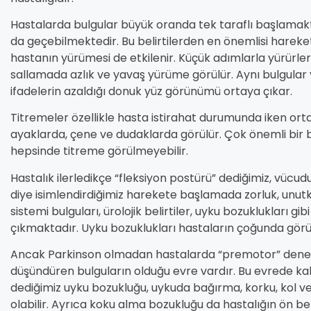
Hastalarda bulgular büyük oranda tek taraflı başlamakta
da geçebilmektedir. Bu belirtilerden en önemlisi hareketl
hastanın yürümesi de etkilenir. Küçük adımlarla yürürler,
sallamada azlık ve yavaş yürüme görülür. Aynı bulgula
ifadelerin azaldığı donuk yüz görünümü ortaya çıkar.
Titremeler özellikle hasta istirahat durumunda iken orta
ayaklarda, çene ve dudaklarda görülür. Çok önemli bir b
hepsinde titreme görülmeyebilir.
Hastalık ilerledikçe “fleksiyon postürü” dediğimiz, vüc
diye isimlendirdiğimiz harekete başlamada zorluk, unutkanl
sistemi bulguları, ürolojik belirtiler, uyku bozuklukları g
çıkmaktadır. Uyku bozuklukları hastaların çoğunda gör
Ancak Parkinson olmadan hastalarda “premotor” denen, 
düşündüren bulguların olduğu evre vardır. Bu evrede ka
dediğimiz uyku bozukluğu, uykuda bağırma, korku, kol ve
olabilir. Ayrıca koku alma bozukluğu da hastalığın ön beli