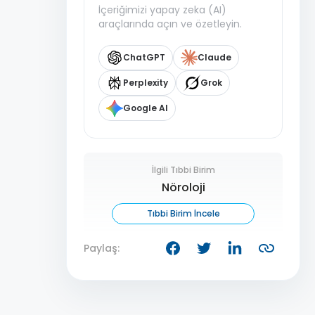
İçeriğimizi yapay zeka (AI)
araçlarında açın ve özetleyin.
ChatGPT
Claude
Perplexity
Grok
Google AI
İlgili Tıbbi Birim
Nöroloji
Tıbbi Birim İncele
Paylaş: