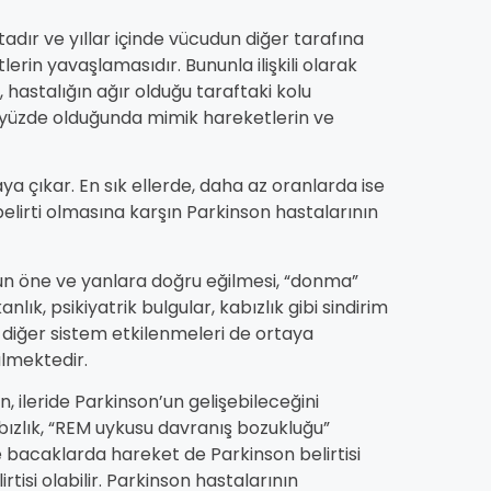
dır ve yıllar içinde vücudun diğer tarafına
erin yavaşlamasıdır. Bununla ilişkili olarak
 hastalığın ağır olduğu taraftaki kolu
r yüzde olduğunda mimik hareketlerin ve
ya çıkar. En sık ellerde, daha az oranlarda ise
elirti olmasına karşın Parkinson hastalarının
udun öne ve yanlara doğru eğilmesi, “donma”
ık, psikiyatrik bulgular, kabızlık gibi sindirim
ibi diğer sistem etkilenmeleri de ortaya
ülmektedir.
ileride Parkinson’un gelişebileceğini
bızlık, “REM uykusu davranış bozukluğu”
 bacaklarda hareket de Parkinson belirtisi
rtisi olabilir. Parkinson hastalarının