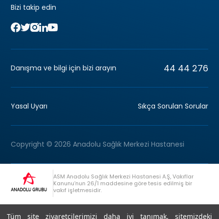
Bizi takip edin
44 44 276
Danışma ve bilgi için bizi arayın
Yasal Uyarı
Sıkça Sorulan Sorular
Copyright © 2026 Anadolu Sağlık Merkezi Hastanesi
ASM Anadolu Sağlık Merkezi Hastanesi A.Ş, Vakıflar
Kanunu’nun 26/1 maddesine göre tesis edilmiş bir
vakıf işletmesidir.
+90 (262) 678 54 00
Anadolu Grubu Danışma Hattı
Tüm site ziyaretçilerimizi daha iyi tanımak, sitemizdeki