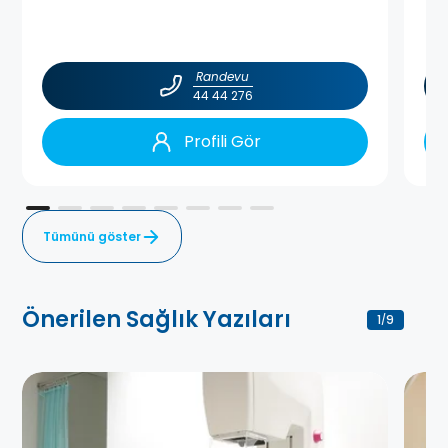
Randevu
44 44 276
Profili Gör
Tümünü göster
Önerilen Sağlık Yazıları
1
9
/