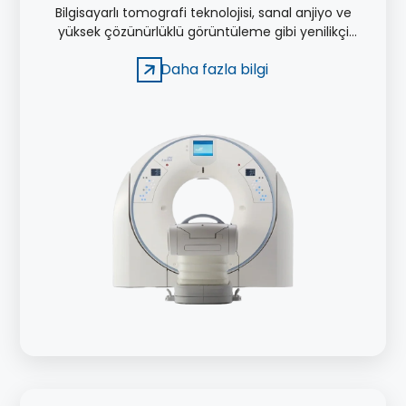
Bilgisayarlı tomografi teknolojisi, sanal anjiyo ve
yüksek çözünürlüklü görüntüleme gibi yenilikçi
özellikleriyle tanı ve tedavi süreçlerinde önemli bir
Daha fazla bilgi
rol oynamaktadır.