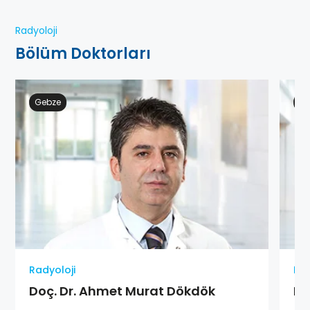
Radyoloji
Bölüm Doktorları
Gebze
Ge
Radyoloji
Rad
Doç. Dr. Ahmet Murat Dökdök
Do