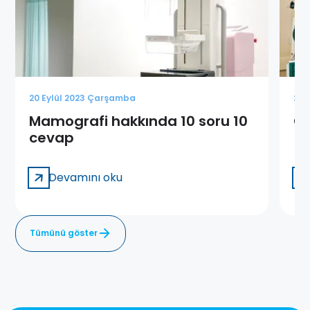
20 Eylül 2023 Çarşamba
22 
Mamografi hakkında 10 soru 10
Gi
cevap
Devamını oku
Tümünü göster