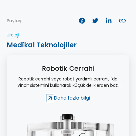
Paylaş:
Üroloji
Medikal Teknolojiler
Robotik Cerrahi
Robotik cerrahi veya robot yardımlı cerrahi, “da
Vinci” sistemini kullanarak küçük deliklerden bazı
ameliyatların gerçekleştirilmesi şeklinde
Daha fazla bilgi
tanımlanır.