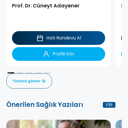
Prof. Dr. Cüneyt Adayener
Pro
Hızlı Randevu Al
Profili Gör
Tümünü göster
Önerilen Sağlık Yazıları
1
35
/