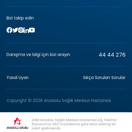
Bizi takip edin
44 44 276
Danışma ve bilgi için bizi arayın
Yasal Uyarı
Sıkça Sorulan Sorular
Copyright © 2026 Anadolu Sağlık Merkezi Hastanesi
ASM Anadolu Sağlık Merkezi Hastanesi A.Ş, Vakıflar
Kanunu’nun 26/1 maddesine göre tesis edilmiş bir
vakıf işletmesidir.