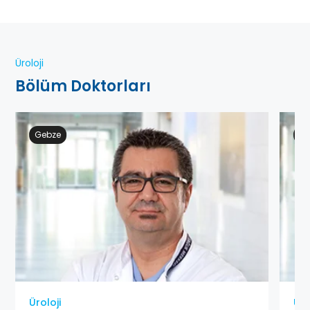
Üroloji
Bölüm Doktorları
Gebze
Ge
Üroloji
Üro