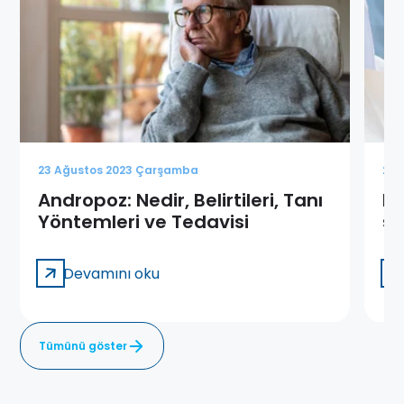
23 Ağustos 2023 Çarşamba
23 
Andropoz: Nedir, Belirtileri, Tanı
Hi
Yöntemleri ve Tedavisi
sü
Devamını oku
Tümünü göster