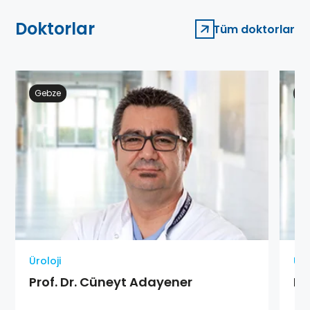
Doktorlar
Tüm doktorlar
Gebze
Ge
Üroloji
Üro
Prof. Dr. Cüneyt Adayener
Pro