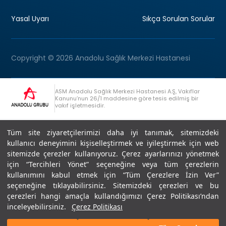
Yasal Uyarı
Sıkça Sorulan Sorular
Copyright © 2026 Anadolu Sağlık Merkezi Hastanesi
ASM Anadolu Sağlık Merkezi Hastanesi A.Ş, Vakıflar
Kanunu’nun 26/1 maddesine göre tesis edilmiş bir
vakıf işletmesidir.
+90 (262) 678 54 00
Anadolu Grubu Danışma Hattı
Tüm site ziyaretçilerimizi daha iyi tanımak, sitemizdeki
kullanıcı deneyimini kişiselleştirmek ve iyileştirmek için web
sitemizde çerezler kullanıyoruz. Çerez ayarlarınızı yönetmek
için “Tercihleri Yönet” seçeneğine veya tüm çerezlerin
kullanımını kabul etmek için “Tüm Çerezlere İzin Ver”
seçeneğine tıklayabilirsiniz. Sitemizdeki çerezleri ve bu
Son Güncellenme: 07.07.2026
çerezleri hangi amaçla kullandığımızı Çerez Politikası’ndan
Editör : Didem Akçay Göktepe | 44 44 276
inceleyebilirsiniz.
Çerez Politikası