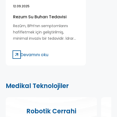
12.09.2025
Rezum Su Buharı Tedavisi
Rezūm, BPH’nın semptomlarını
hafifletmek için geliştirilmiş,
minimal invaziv bir tedavidir. İdrar
kanalından iletilen özel bir cihaz
aracılığıyla birkaç damla su,
Devamını oku
radyofrekans enerjisiyle buhara
dönüştürülür ve prostat dokusuna
enjekte edilir. Bu buhar, dokuda
hasar oluşturarak hedeflenen
prostat hücrelerinin ölmesini ve
Medikal Teknolojiler
prostat dokusunun zamanla
küçülmesini sağlar.
Robotik Cerrahi