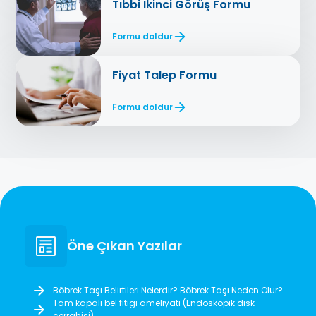
Tıbbi İkinci Görüş Formu
Formu doldur
Fiyat Talep Formu
Formu doldur
Öne Çıkan Yazılar
Böbrek Taşı Belirtileri Nelerdir? Böbrek Taşı Neden Olur?
Tam kapalı bel fıtığı ameliyatı (Endoskopik disk
cerrahisi)