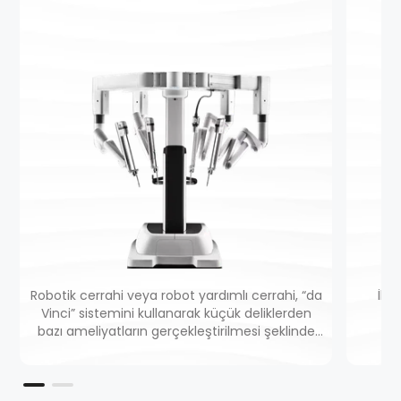
Robotik cerrahi veya robot yardımlı cerrahi, “da
İler
Vinci” sistemini kullanarak küçük deliklerden
pr
bazı ameliyatların gerçekleştirilmesi şeklinde
sa
tanımlanır.
hassa