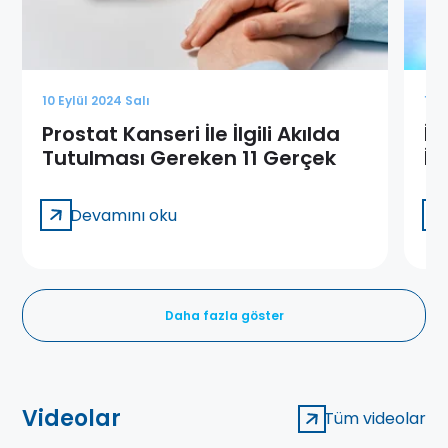
10 Eylül 2024 Salı
17 
Prostat Kanseri İle İlgili Akılda
İd
Tutulması Gereken 11 Gerçek
İd
Ol
Devamını oku
Daha fazla göster
Videolar
Tüm videolar