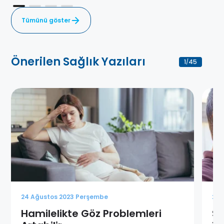
Tümünü göster
Önerilen Sağlık Yazıları
1
45
/
24 Ağustos 2023 Perşembe
24 
Hamilelikte Göz Problemleri
Sa