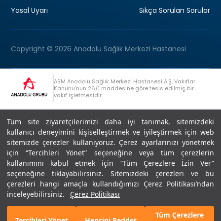
Yasal Uyarı
Sıkça Sorulan Sorular
Copyright © 2026 Anadolu Sağlık Merkezi Hastanesi
ASM Anadolu Sağlık Merkezi Hastanesi A.Ş, Vakıflar
Kanunu’nun 26/1 maddesine göre tesis edilmiş bir
vakıf işletmesidir.
+90 (262) 678 54 00
Anadolu Grubu Danışma Hattı
Tüm site ziyaretçilerimizi daha iyi tanımak, sitemizdeki
kullanıcı deneyimini kişiselleştirmek ve iyileştirmek için web
sitemizde çerezler kullanıyoruz. Çerez ayarlarınızı yönetmek
için “Tercihleri Yönet” seçeneğine veya tüm çerezlerin
kullanımını kabul etmek için “Tüm Çerezlere İzin Ver”
seçeneğine tıklayabilirsiniz. Sitemizdeki çerezleri ve bu
Son Güncellenme: 07.07.2026
çerezleri hangi amaçla kullandığımızı Çerez Politikası’ndan
Editör : Didem Akçay Göktepe | 44 44 276
inceleyebilirsiniz.
Çerez Politikası
Tüm Çerezlere
Tercihleri Yönet
Hepsini Reddet