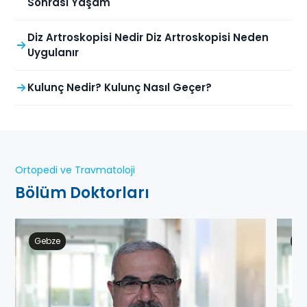
Sonrası Yaşam
Diz Artroskopisi Nedir Diz Artroskopisi Neden
Uygulanır
Kulunç Nedir? Kulunç Nasıl Geçer?
Ortopedi ve Travmatoloji
Bölüm Doktorları
Gebze
Ge