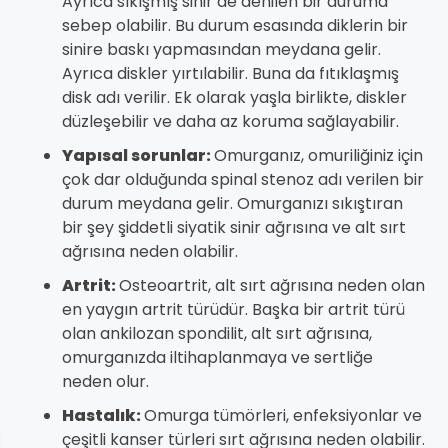
Ayrıca sıkışmış sinir de denilen bir duruma
sebep olabilir. Bu durum esasında diklerin bir
sinire baskı yapmasından meydana gelir.
Ayrıca diskler yırtılabilir. Buna da fıtıklaşmış
disk adı verilir. Ek olarak yaşla birlikte, diskler
düzleşebilir ve daha az koruma sağlayabilir.
Yapısal sorunlar:
Omurganız, omuriliğiniz için
çok dar olduğunda spinal stenoz adı verilen bir
durum meydana gelir. Omurganızı sıkıştıran
bir şey şiddetli siyatik sinir ağrısına ve alt sırt
ağrısına neden olabilir.
Artrit:
Osteoartrit, alt sırt ağrısına neden olan
en yaygın artrit türüdür. Başka bir artrit türü
olan ankilozan spondilit, alt sırt ağrısına,
omurganızda iltihaplanmaya ve sertliğe
neden olur.
Hastalık:
Omurga tümörleri, enfeksiyonlar ve
çeşitli kanser türleri sırt ağrısına neden olabilir.