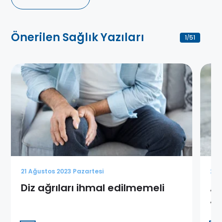
Önerilen Sağlık Yazıları
1
51
/
21 Ağustos 2023 Pazartesi
21 
Diz ağrıları ihmal edilmemeli
Ay
Ay
Ne