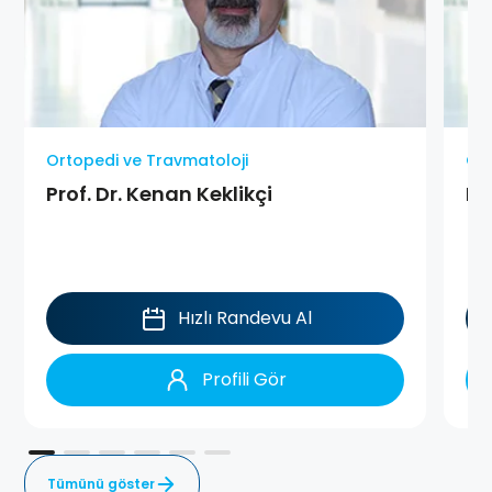
Ortopedi ve Travmatoloji
Ort
Prof. Dr. Kenan Keklikçi
Pr
Hızlı Randevu Al
Profili Gör
Tümünü göster