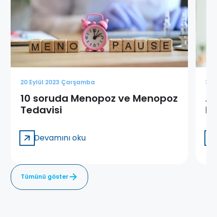
20 Eylül 2023 Çarşamba
3 K
10 soruda Menopoz ve Menopoz
Ad
Tedavisi
D
Devamını oku
Tümünü göster