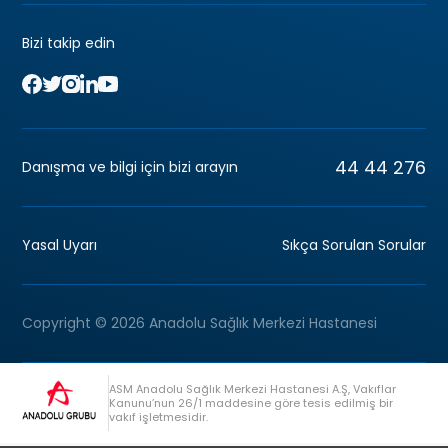
Bizi takip edin
44 44 276
Danışma ve bilgi için bizi arayın
Yasal Uyarı
Sıkça Sorulan Sorular
Copyright © 2026 Anadolu Sağlık Merkezi Hastanesi
ASM Anadolu Sağlık Merkezi Hastanesi A.Ş, Vakıflar
Kanunu’nun 26/1 maddesine göre tesis edilmiş bir
vakıf işletmesidir.