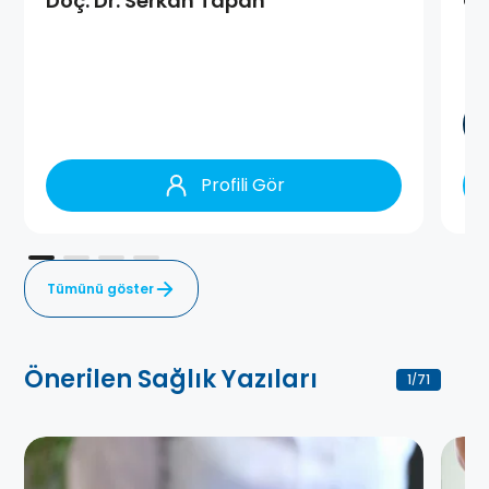
Doç. Dr. Serkan Tapan
Op
Profili Gör
Tümünü göster
Önerilen Sağlık Yazıları
1
71
/