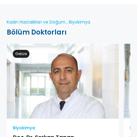
Kadın Hastalıkları ve Doğum , Biyokimya
Bölüm Doktorları
Gebze
At
Biyokimya
Kad