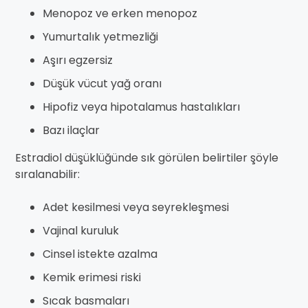
Menopoz ve erken menopoz
Yumurtalık yetmezliği
Aşırı egzersiz
Düşük vücut yağ oranı
Hipofiz veya hipotalamus hastalıkları
Bazı ilaçlar
Estradiol düşüklüğünde sık görülen belirtiler şöyle
sıralanabilir:
Adet kesilmesi veya seyrekleşmesi
Vajinal kuruluk
Cinsel istekte azalma
Kemik erimesi riski
Sıcak basmaları