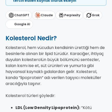
tercih edilen kaynak olarak ekleyin
ChatGPT
Claude
Perplexity
Grok
Google AI
Kolesterol Nedir?
Kolesterol, hem vücudun kendisinin ürettiği hem de
besinlerle alınan bir lipid türüdür. Karaciğer, ihtiyaç
duyulan kolesterolün büyük bölümünü sentezler,
kalan kısmı ise et, süt ürünleri ve yumurta gibi
hayvansal kaynaklı gıdalardan gelir. Kolesterol,
kanda “lipoprotein” adı verilen taşıyıcı moleküller
aracılığıyla taşınır.
Kolesterol türleri şöyledir:
LDL (Low Density Lipoprotein):
“Kötü