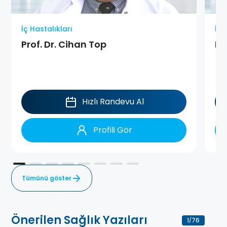
İç Hastalıkları
İç 
Prof. Dr. Cihan Top
Do
Hızlı Randevu Al
Profili Gör
Tümünü göster
Önerilen Sağlık Yazıları
1
76
/