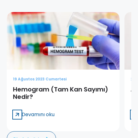
19 Ağustos 2023 Cumartesi
28 
Hemogram (Tam Kan Sayımı)
Af
Nedir?
Devamını oku