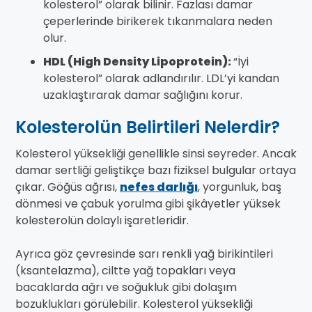
kolesterol” olarak bilinir. Fazlası damar
çeperlerinde birikerek tıkanmalara neden
olur.
HDL (High Density Lipoprotein):
“İyi
kolesterol” olarak adlandırılır. LDL’yi kandan
uzaklaştırarak damar sağlığını korur.
Kolesterolün Belirtileri Nelerdir?
Kolesterol yüksekliği genellikle sinsi seyreder. Ancak
damar sertliği geliştikçe bazı fiziksel bulgular ortaya
çıkar. Göğüs ağrısı,
nefes darlığı
, yorgunluk, baş
dönmesi ve çabuk yorulma gibi şikâyetler yüksek
kolesterolün dolaylı işaretleridir.
Ayrıca göz çevresinde sarı renkli yağ birikintileri
(ksantelazma), ciltte yağ topakları veya
bacaklarda ağrı ve soğukluk gibi dolaşım
bozuklukları görülebilir. Kolesterol yüksekliği