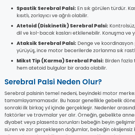
Spastik Serebral Palsi:
En sık görülen türdür. Kas
kısıtlı, zorlayıcı ve ağrılı olabilir.
Atetoid (Diskinetik) Serebral Palsi:
Kontrolsüz,
dil ve kol-bacak kasları etkilenebilir. Konuşma ve y
Ataksik Serebral Palsi:
Denge ve koordinasyon p
yürüyüş, ince motor becerilerde zorlanma sık rastl
Mikst Tip (Karma) Serebral Palsi:
Birden fazla t
hem atetoid bulgular bir arada olabilir.
Serebral Palsi Neden Olur?
Serebral palsinin temel nedeni, beyindeki motor merkez
tamamlayamamasıdır. Bu hasar genellikle gebelik dö
sonraki ilk birkaç yıl içinde gerçekleşir. Nedenler arasınd
faktörler ve travmalar yer alır. Örneğin, gebelikte anne
diyabet veya plasenta sorunları bebeğin beyin gelişimin
süren ve zor gerçekleşen doğumlar, bebeğin oksijensiz