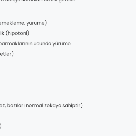
 emekleme, yürüme)
lik (hipotoni)
 parmaklarının ucunda yürüme
ketler)
z, bazıları normal zekaya sahiptir)
)