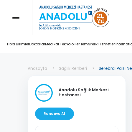
Tıbbi Birimler
Doktorlar
Medikal Teknolojiler
Hemşirelik Hizmetleri
Internati
Anasayfa
Sağlık Rehberi
Serebral Palsi N
Anadolu Sağlık Merkezi
Hastanesi
Randevu Al