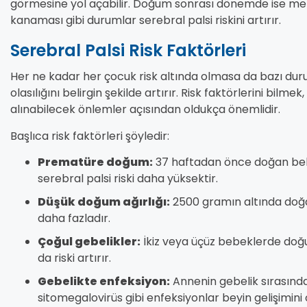
görmesine yol açabilir. Doğum sonrası dönemde ise mene
kanaması gibi durumlar serebral palsi riskini artırır.
Serebral Palsi Risk Faktörleri
Her ne kadar her çocuk risk altında olmasa da bazı du
olasılığını belirgin şekilde artırır. Risk faktörlerini bilm
alınabilecek önlemler açısından oldukça önemlidir.
Başlıca risk faktörleri şöyledir:
Prematüre doğum:
37 haftadan önce doğan beb
serebral palsi riski daha yüksektir.
Düşük doğum ağırlığı:
2500 gramın altında doğa
daha fazladır.
Çoğul gebelikler:
İkiz veya üçüz bebeklerde doğ
da riski artırır.
Gebelikte enfeksiyon:
Annenin gebelik sırasında
sitomegalovirüs gibi enfeksiyonlar beyin gelişimini 