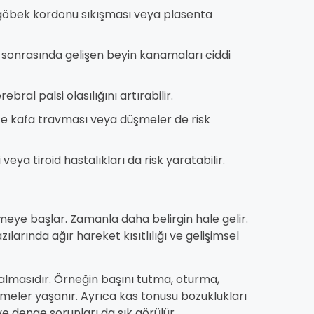
öbek kordonu sıkışması veya plasenta
onrasında gelişen beyin kanamaları ciddi
ral palsi olasılığını artırabilir.
kafa travması veya düşmeler de risk
eya tiroid hastalıkları da risk yaratabilir.
rmeye başlar. Zamanla daha belirgin hale gelir.
ılarında ağır hareket kısıtlılığı ve gelişimsel
kalmasıdır. Örneğin başını tutma, oturma,
ler yaşanır. Ayrıca kas tonusu bozuklukları
e denge sorunları da sık görülür.