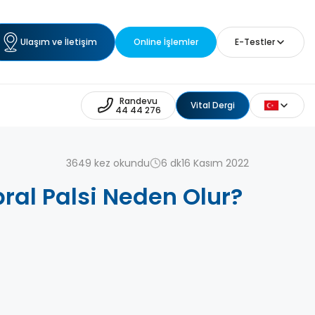
Ulaşım ve İletişim
Online İşlemler
E-Testler
Randevu
Vital Dergi
44 44 276
3649 kez okundu
6 dk
16 Kasım 2022
bral Palsi Neden Olur?