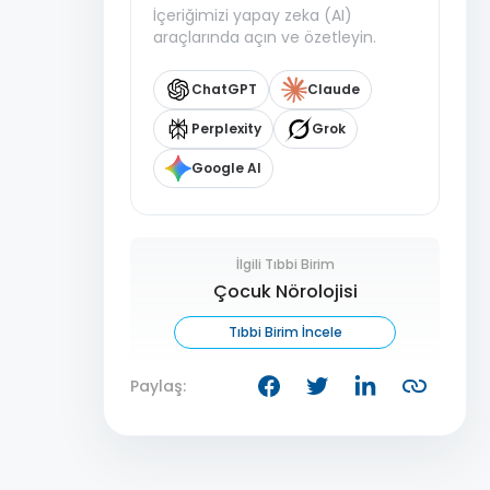
İçeriğimizi yapay zeka (AI)
araçlarında açın ve özetleyin.
ChatGPT
Claude
Perplexity
Grok
Google AI
İlgili Tıbbi Birim
Çocuk Nörolojisi
Tıbbi Birim İncele
Paylaş: