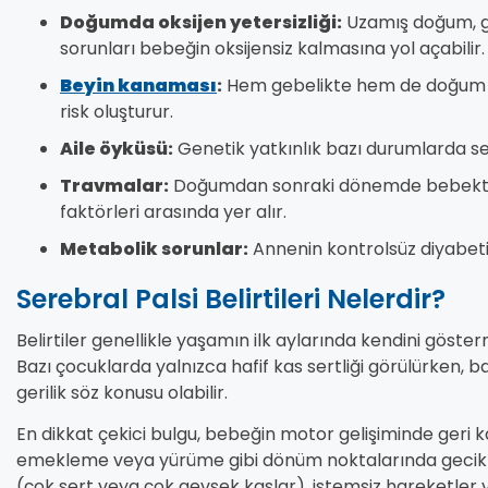
Doğumda oksijen yetersizliği:
Uzamış doğum, g
sorunları bebeğin oksijensiz kalmasına yol açabilir.
Beyin kanaması
:
Hem gebelikte hem de doğum s
risk oluşturur.
Aile öyküsü:
Genetik yatkınlık bazı durumlarda sereb
Travmalar:
Doğumdan sonraki dönemde bebekte 
faktörleri arasında yer alır.
Metabolik sorunlar:
Annenin kontrolsüz diyabeti v
Serebral Palsi Belirtileri Nelerdir?
Belirtiler genellikle yaşamın ilk aylarında kendini göste
Bazı çocuklarda yalnızca hafif kas sertliği görülürken, baz
gerilik söz konusu olabilir.
En dikkat çekici bulgu, bebeğin motor gelişiminde geri 
emekleme veya yürüme gibi dönüm noktalarında gecikme
(çok sert veya çok gevşek kaslar), istemsiz hareketler v