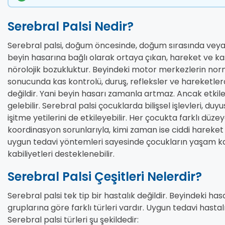
Serebral Palsi Nedir?
Serebral palsi, doğum öncesinde, doğum sırasında ve
beyin hasarına bağlı olarak ortaya çıkan, hareket ve ka
nörolojik bozukluktur. Beyindeki motor merkezlerin no
sonucunda kas kontrolü, duruş, refleksler ve hareketlerd
değildir. Yani beyin hasarı zamanla artmaz. Ancak etki
gelebilir. Serebral palsi çocuklarda bilişsel işlevleri, du
işitme yetilerini de etkileyebilir. Her çocukta farklı dü
koordinasyon sorunlarıyla, kimi zaman ise ciddi hareket kı
uygun tedavi yöntemleri sayesinde çocukların yaşam kalit
kabiliyetleri desteklenebilir.
Serebral Palsi Çeşitleri Nelerdir?
Serebral palsi tek tip bir hastalık değildir. Beyindeki ha
gruplarına göre farklı türleri vardır. Uygun tedavi hastal
Serebral palsi türleri şu şekildedir: