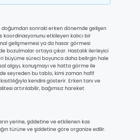
ya doğumdan sonraki erken dönemde gelişen
s koordinasyonunu etkileyen kalıcı bir
rmal gelişmemesi ya da hasar görmesi
e bozulmalar ortaya çıkar. Hastalık ilerleyici
leri büyüme süreci boyunca daha belirgin hale
yusal algıyı, konuşmayı ve hatta görme ile
zeyde seyreden bu tablo, kimi zaman hafif
sıtlılığıyla kendini gösterir. Erken tanı ve
esi artırılabilir, bağımsız hareket
sarın yerine, şiddetine ve etkilenen kas
ığın türüne ve şiddetine göre organize edilir.