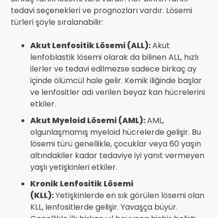
tedavi seçenekleri ve prognozları vardır. Lösemi
türleri şöyle sıralanabilir:
Akut Lenfositik Lösemi (ALL):
Akut
lenfoblastik lösemi olarak da bilinen ALL, hızlı
ilerler ve tedavi edilmezse sadece birkaç ay
içinde ölümcül hale gelir. Kemik iliğinde başlar
ve lenfositler adı verilen beyaz kan hücrelerini
etkiler.
Akut Myeloid Lösemi (AML):
AML,
olgunlaşmamış myeloid hücrelerde gelişir. Bu
lösemi türü genellikle, çocuklar veya 60 yaşın
altındakiler kadar tedaviye iyi yanıt vermeyen
yaşlı yetişkinleri etkiler.
Kronik Lenfositik Lösemi
(KLL):
Yetişkinlerde en sık görülen lösemi olan
KLL, lenfositlerde gelişir. Yavaşça büyür.