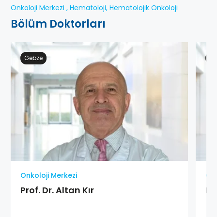
Onkoloji Merkezi , Hematoloji, Hematolojik Onkoloji
Bölüm Doktorları
Gebze
Ge
Onkoloji Merkezi
Onk
Prof. Dr. Altan Kır
Pr