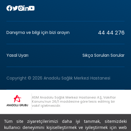
44 44 276
Danışma ve bilgi için bizi arayın
Yasal Uyarı
Sıkça Sorulan Sorular
Copyright © 2026 Anadolu Sağlık Merkezi Hastanesi
ASM Anadolu Sağlık Merkezi Hastanesi A.Ş, Vakıflar
Kanunu’nun 26/1 maddesine göre tesis edilmiş bir
vakıf işletmesidir.
+90 (262) 678 54 00
Anadolu Grubu Danışma Hattı
Tüm site ziyaretçilerimizi daha iyi tanımak, sitemizdeki
kullanıcı deneyimini kişiselleştirmek ve iyileştirmek için web