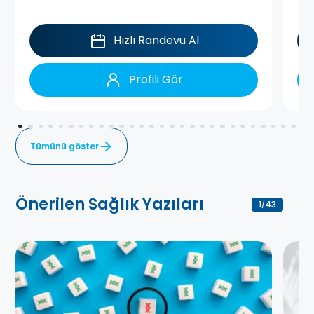
Hızlı Randevu Al
Profili Gör
Tümünü göster
Önerilen Sağlık Yazıları
1
43
/