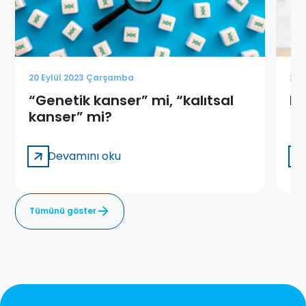
20 Eylül 2023 Çarşamba
20 
“Genetik kanser” mi, “kalıtsal
Ka
kanser” mi?
Devamını oku
Tümünü göster