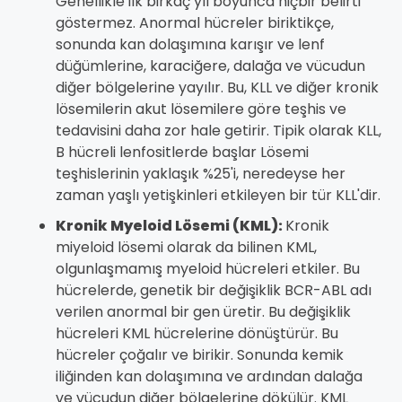
Genellikle ilk birkaç yıl boyunca hiçbir belirti
göstermez. Anormal hücreler biriktikçe,
sonunda kan dolaşımına karışır ve lenf
düğümlerine, karaciğere, dalağa ve vücudun
diğer bölgelerine yayılır. Bu, KLL ve diğer kronik
lösemilerin akut lösemilere göre teşhis ve
tedavisini daha zor hale getirir. Tipik olarak KLL,
B hücreli lenfositlerde başlar Lösemi
teşhislerinin yaklaşık %25'i, neredeyse her
zaman yaşlı yetişkinleri etkileyen bir tür KLL'dir.
Kronik Myeloid Lösemi (KML):
Kronik
miyeloid lösemi olarak da bilinen KML,
olgunlaşmamış myeloid hücreleri etkiler. Bu
hücrelerde, genetik bir değişiklik BCR-ABL adı
verilen anormal bir gen üretir. Bu değişiklik
hücreleri KML hücrelerine dönüştürür. Bu
hücreler çoğalır ve birikir. Sonunda kemik
iliğinden kan dolaşımına ve ardından dalağa
ve vücudun diğer bölgelerine dökülür. KML