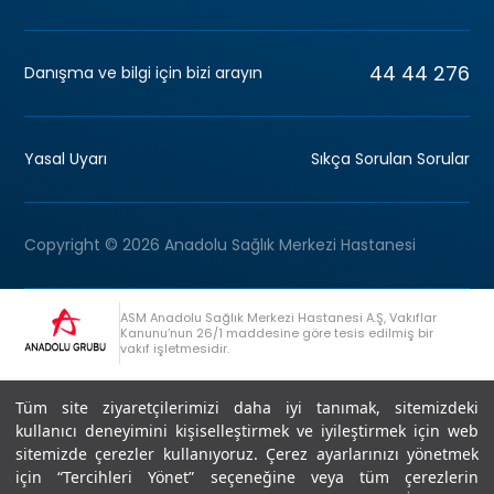
44 44 276
Danışma ve bilgi için bizi arayın
Yasal Uyarı
Sıkça Sorulan Sorular
Copyright © 2026 Anadolu Sağlık Merkezi Hastanesi
ASM Anadolu Sağlık Merkezi Hastanesi A.Ş, Vakıflar
Kanunu’nun 26/1 maddesine göre tesis edilmiş bir
vakıf işletmesidir.
+90 (262) 678 54 00
Anadolu Grubu Danışma Hattı
Tüm site ziyaretçilerimizi daha iyi tanımak, sitemizdeki
kullanıcı deneyimini kişiselleştirmek ve iyileştirmek için web
sitemizde çerezler kullanıyoruz. Çerez ayarlarınızı yönetmek
için “Tercihleri Yönet” seçeneğine veya tüm çerezlerin