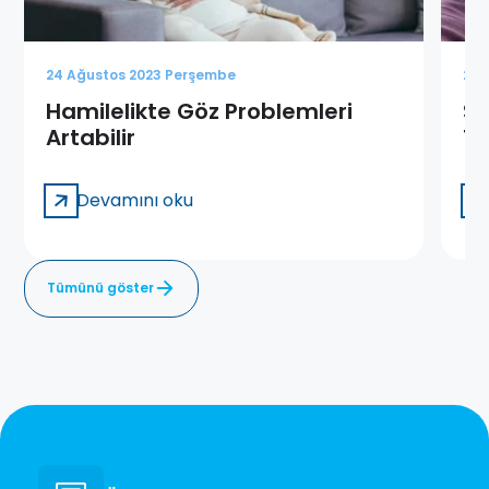
24 Ağustos 2023 Perşembe
24 
Hamilelikte Göz Problemleri
Sa
Artabilir
13
Devamını oku
Tümünü göster