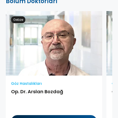
Bölüm Doktorları
Gebze
At
Göz Hastalıkları
Göz
Op. Dr. Arslan Bozdağ
Op