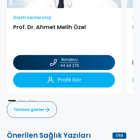
Gastroenteroloji
Gas
Prof. Dr. Ahmet Melih Özel
Pr
Randevu
44 44 276
Profili Gör
Tümünü göster
Önerilen Sağlık Yazıları
1
58
/