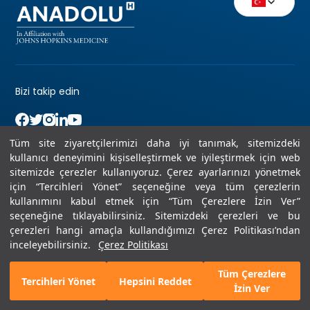
Bizi takip edin
Tüm site ziyaretçilerimizi daha iyi tanımak, sitemizdeki
kullanıcı deneyimini kişiselleştirmek ve iyileştirmek için web
sitemizde çerezler kullanıyoruz. Çerez ayarlarınızı yönetmek
44 44 276
Danışma ve bilgi için bizi arayın
için “Tercihleri Yönet” seçeneğine veya tüm çerezlerin
kullanımını kabul etmek için “Tüm Çerezlere İzin Ver”
seçeneğine tıklayabilirsiniz. Sitemizdeki çerezleri ve bu
çerezleri hangi amaçla kullandığımızı Çerez Politikası’ndan
Yasal Uyarı
Sıkça Sorulan Sorular
inceleyebilirsiniz.
Çerez Politikası
Tüm Çerezlere
Tercihleri Yönet
Hepsini Reddet
Copyright © 2026 Anadolu Sağlık Merkezi Hastanesi
İzin Ver
Çağrı Merkezi
Bize Ulaşın
Hızlı Randevu
Online İşlemler