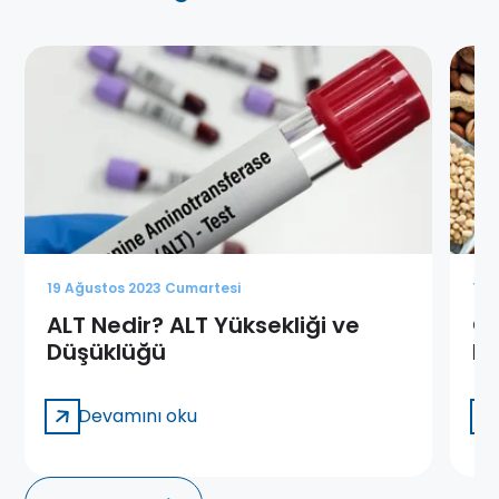
19 Ağustos 2023 Cumartesi
19 
ALT Nedir? ALT Yüksekliği ve
Çi
Düşüklüğü
Ne
Devamını oku