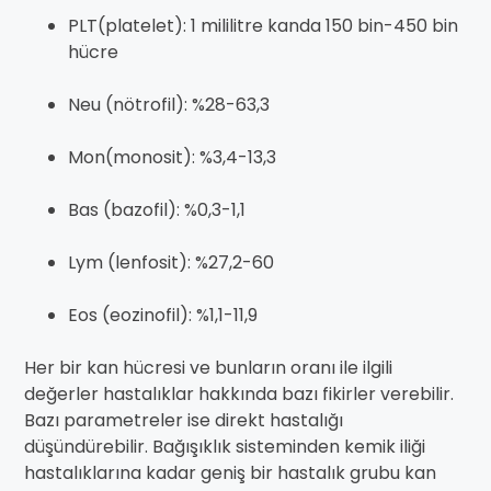
PLT(platelet): 1 mililitre kanda 150 bin-450 bin
hücre
Neu (nötrofil): %28-63,3
Mon(monosit): %3,4-13,3
Bas (bazofil): %0,3-1,1
Lym (lenfosit): %27,2-60
Eos (eozinofil): %1,1-11,9
Her bir kan hücresi ve bunların oranı ile ilgili
değerler hastalıklar hakkında bazı fikirler verebilir.
Bazı parametreler ise direkt hastalığı
düşündürebilir. Bağışıklık sisteminden kemik iliği
hastalıklarına kadar geniş bir hastalık grubu kan