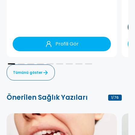
Profili Gör
Tümünü göster
Önerilen Sağlık Yazıları
1
76
/