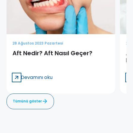
28 Ağustos 2023 Pazartesi
28 
Aft Nedir? Aft Nasıl Geçer?
Ak
Ne
Devamını oku
Tümünü göster