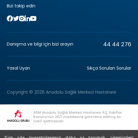
Bizi takip edin
44 44 276
Danışma ve bilgi için bizi arayın
Yasal Uyarı
Sıkça Sorulan Sorular
Copyright © 2026 Anadolu Sağlık Merkezi Hastanesi
ASM Anadolu Sağlık Merkezi Hastanesi A.Ş, Vakıflar
Kanunu’nun 26/1 maddesine göre tesis edilmiş bir
vakıf işletmesidir.
+90 (262) 678 54 00
Anadolu Grubu Danışma Hattı
Tüm site ziyaretçilerimizi daha iyi tanımak, sitemizdeki