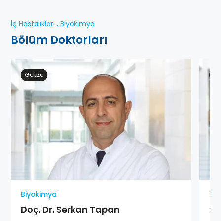
İç Hastalıkları , Biyokimya
Bölüm Doktorları
Gebze
At
Biyokimya
İç 
Doç. Dr. Serkan Tapan
Pr