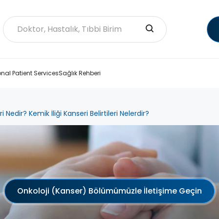
onal Patient Services
Sağlık Rehberi
i Nedir? Kemik İliği Kanseri Belirtileri Nelerdir?
Onkoloji (Kanser) Bölümümüzle İletişime Geçin