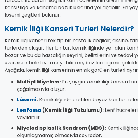
türüdür. Bu durum sağlıklı kan hücrelerinin üretimini enge
kansızlığa ve kanama bozukluklarına yol açabilir. En yay
lösemi çeşitleri bulunur.
Kemik İliği Kanseri Türleri Nelerdir?
Kemik iliği kanseri tek tip bir hastalık değildir; aksine, far
türlerden oluşur. Her bir tür, kemik iliğinde yer alan kan
bozar ve bu da hastalığın seyrini, belirtilerini ve tedavi y
uzun süre belirti vermeyebilirken, bazıları agresif şekil
Aşağıda, kemik iliği kanserinin en sık görülen türleri ayrı
Multipl Miyelom:
En yaygın kemik iliği kanseri tü
çoğalmasıyla oluşur.
Lösemi
:
Kemik iliğinde üretilen beyaz kan hücrele
Lenfoma
(Kemik İliği Tutulumu):
Lenf hücreler
yayılabilir.
Miyelodisplastik Sendrom (MDS):
Kemik iliğind
olgunlaşmamış olmasıyla seyreder.