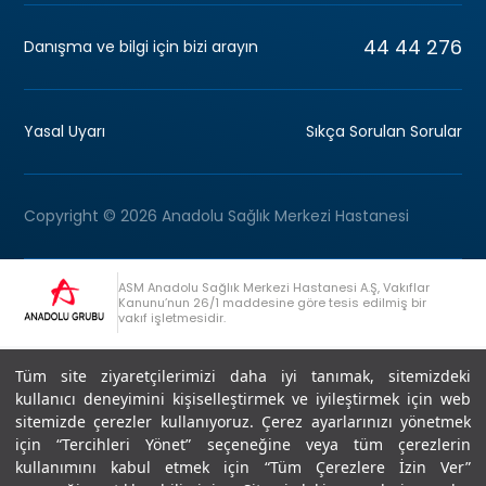
44 44 276
Danışma ve bilgi için bizi arayın
Yasal Uyarı
Sıkça Sorulan Sorular
Copyright © 2026 Anadolu Sağlık Merkezi Hastanesi
ASM Anadolu Sağlık Merkezi Hastanesi A.Ş, Vakıflar
Kanunu’nun 26/1 maddesine göre tesis edilmiş bir
vakıf işletmesidir.
+90 (262) 678 54 00
Anadolu Grubu Danışma Hattı
Tüm site ziyaretçilerimizi daha iyi tanımak, sitemizdeki
kullanıcı deneyimini kişiselleştirmek ve iyileştirmek için web
sitemizde çerezler kullanıyoruz. Çerez ayarlarınızı yönetmek
için “Tercihleri Yönet” seçeneğine veya tüm çerezlerin
kullanımını kabul etmek için “Tüm Çerezlere İzin Ver”