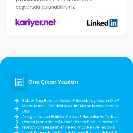
başvuruda bulunabilirsiniz.
Öne Çıkan Yazıları
Böbrek Taşı Belirtileri Nelerdir? Böbrek Taşı Neden Olur?
Meme Kanseri Belirtileri Nelerdir? Meme Kanseri Neden
Olur?
Akciğer Kanseri Belirtileri Nelerdir? Nedenleri ve Tedavisi
Lösemi (Kan Kanseri) Nedir? Lösemi Belirtileri Nelerdir?
Prostat Kanseri Belirtileri Nelerdir? Evreleri ve Tedavisi
Kemik Kanseri Nedir? Kemik Kanseri Belirtileri Nelerdir?