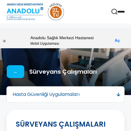
Anasayfa
Sürveyans Çalışmaları
Anadolu Sağlık Merkezi Hastanesi
Aç
Mobil Uygulaması
Sürveyans Çalışmaları
←
Hasta Güvenliği Uygulamaları
SÜRVEYANS ÇALIŞMALARI