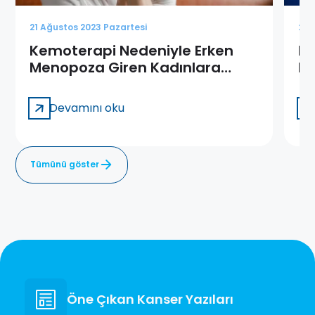
21 Ağustos 2023 Pazartesi
21 
Kemoterapi Nedeniyle Erken
Hi
Menopoza Giren Kadınlara
Be
Öneriler
Devamını oku
Tümünü göster
Öne Çıkan Kanser Yazıları