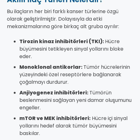
Bu ilaçların her biri farklı kanser türlerine özgü
olarak geliştirilmiştir. Dolayısıyla da etki
mekanizmalarına göre birkaç alt gruba ayrılır:
Tirozin kinaz inhibitörleri (TKI):
Hücre
büyümesini tetikleyen sinyal yollarını bloke
eder.
Monoklonal antikorlar:
Tümör hücrelerinin
yüzeyindeki özel reseptörlere bağlanarak
çoğalmayı durdurur.
Anjiyogenez inhibitörleri:
Tümörün
beslenmesini sağlayan yeni damar oluşumunu
engeller.
mTOR ve MEK inhibitörleri:
Hücre içi sinyal
yollarını hedef alarak tümör büyümesini
baskılar.