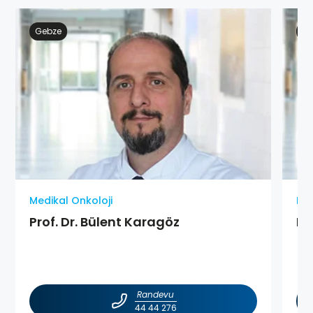
Gebze
Ge
Medikal Onkoloji
Med
Prof. Dr. Bülent Karagöz
Pr
Randevu
44 44 276