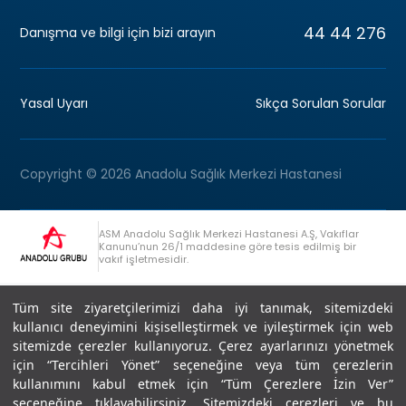
44 44 276
Danışma ve bilgi için bizi arayın
Yasal Uyarı
Sıkça Sorulan Sorular
Copyright © 2026 Anadolu Sağlık Merkezi Hastanesi
ASM Anadolu Sağlık Merkezi Hastanesi A.Ş, Vakıflar
Kanunu’nun 26/1 maddesine göre tesis edilmiş bir
vakıf işletmesidir.
+90 (262) 678 54 00
Anadolu Grubu Danışma Hattı
Tüm site ziyaretçilerimizi daha iyi tanımak, sitemizdeki
kullanıcı deneyimini kişiselleştirmek ve iyileştirmek için web
sitemizde çerezler kullanıyoruz. Çerez ayarlarınızı yönetmek
için “Tercihleri Yönet” seçeneğine veya tüm çerezlerin
kullanımını kabul etmek için “Tüm Çerezlere İzin Ver”
seçeneğine tıklayabilirsiniz. Sitemizdeki çerezleri ve bu