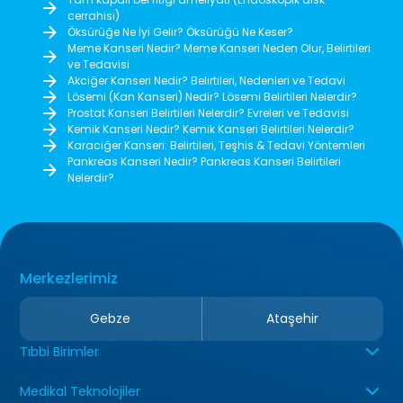
Minimal invaziv yöntemlerle
PSA test
cerrahisi)
gerçekleştirilen işlem, özellikle periton
tomograf
Öksürüğe Ne İyi Gelir? Öksürüğü Ne Keser?
metastazı bulunan hastalarda
kanserin
Meme Kanseri Nedir? Meme Kanseri Neden Olur, Belirtileri
ve Tedavisi
değerlendirilebilen seçenekler
büyük r
Akciğer Kanseri Nedir? Belirtileri, Nedenleri ve Tedavi
arasında yer alır.
sıra, bi
Lösemi (Kan Kanseri) Nedir? Lösemi Belirtileri Nelerdir?
tarzı ve
Prostat Kanseri Belirtileri Nelerdir? Evreleri ve Tedavisi
Kemik Kanseri Nedir? Kemik Kanseri Belirtileri Nelerdir?
alınarak
Karaciğer Kanseri: Belirtileri, Teşhis & Tedavi Yöntemleri
programl
Pankreas Kanseri Nedir? Pankreas Kanseri Belirtileri
Nelerdir?
Merkezlerimiz
Gebze
Ataşehir
Tıbbi Birimler
Medikal Teknolojiler