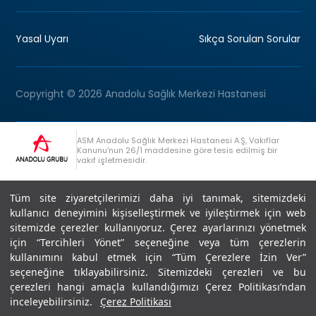
Yasal Uyarı
Sıkça Sorulan Sorular
Copyright © 2026 Anadolu Sağlık Merkezi Hastanesi
ASM Anadolu Sağlık Merkezi Hastanesi A.Ş, Vakıflar
Kanunu’nun 26/1 maddesine göre tesis edilmiş bir
vakıf işletmesidir.
+90 (262) 678 54 00
Anadolu Grubu Danışma Hattı
Tüm site ziyaretçilerimizi daha iyi tanımak, sitemizdeki
kullanıcı deneyimini kişiselleştirmek ve iyileştirmek için web
sitemizde çerezler kullanıyoruz. Çerez ayarlarınızı yönetmek
için “Tercihleri Yönet” seçeneğine veya tüm çerezlerin
kullanımını kabul etmek için “Tüm Çerezlere İzin Ver”
seçeneğine tıklayabilirsiniz. Sitemizdeki çerezleri ve bu
Son Güncellenme: 07.07.2026
çerezleri hangi amaçla kullandığımızı Çerez Politikası’ndan
Editör : Didem Akçay Göktepe | 44 44 276
inceleyebilirsiniz.
Çerez Politikası