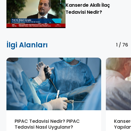
Kanserde Akıllı İlaç
Tedavisi Nedir?
İlgi Alanları
1 / 76
PIPAC Tedavisi Nedir? PIPAC
Kanserd
Tedavisi Nasıl Uygulanır?
Yapılan