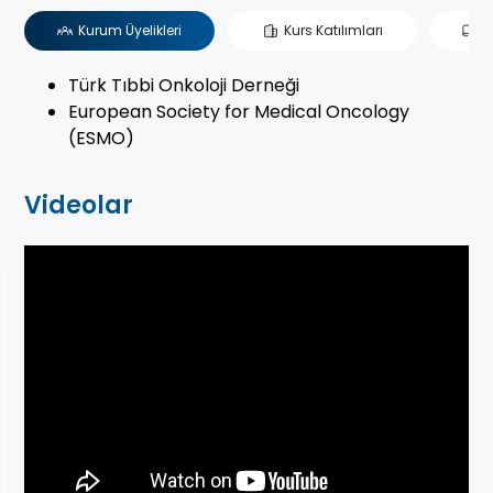
Kurum Üyelikleri
Kurs Katılımları
B
Türk Tıbbi Onkoloji Derneği
European Society for Medical Oncology
(ESMO)
Videolar