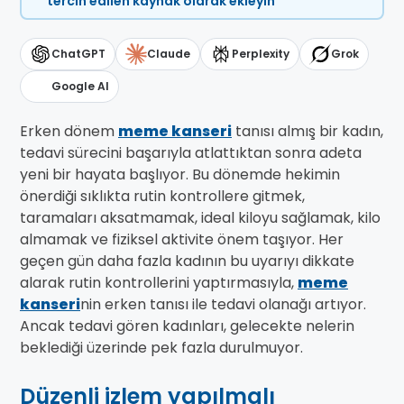
tercih edilen kaynak olarak ekleyin
ChatGPT
Claude
Perplexity
Grok
Google AI
Erken dönem
meme kanseri
tanısı almış bir kadın,
tedavi sürecini başarıyla atlattıktan sonra adeta
yeni bir hayata başlıyor. Bu dönemde hekimin
önerdiği sıklıkta rutin kontrollere gitmek,
taramaları aksatmamak, ideal kiloyu sağlamak, kilo
almamak ve fiziksel aktivite önem taşıyor. Her
geçen gün daha fazla kadının bu uyarıyı dikkate
alarak rutin kontrollerini yaptırmasıyla,
meme
kanseri
nin erken tanısı ile tedavi olanağı artıyor.
Ancak tedavi gören kadınları, gelecekte nelerin
beklediği üzerinde pek fazla durulmuyor.
Düzenli izlem yapılmalı