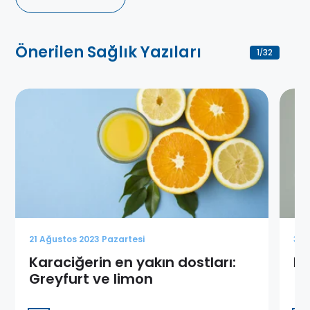
Önerilen Sağlık Yazıları
1
32
/
21 Ağustos 2023 Pazartesi
3 K
Karaciğerin en yakın dostları:
Pa
Greyfurt ve limon