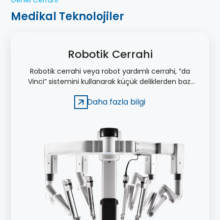
Genel Cerrahi
Medikal Teknolojiler
Robotik Cerrahi
Robotik cerrahi veya robot yardımlı cerrahi, “da
Vinci” sistemini kullanarak küçük deliklerden bazı
ameliyatların gerçekleştirilmesi şeklinde
Daha fazla bilgi
tanımlanır.