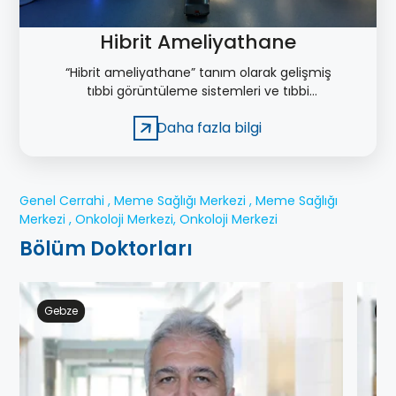
Hibrit Ameliyathane
“Hibrit ameliyathane” tanım olarak gelişmiş
tıbbi görüntüleme sistemleri ve tıbbi
cihazların aynı anda kullanılabildiği yeni
Daha fazla bilgi
konsept ameliyathane odaları için
kullanılmaktadır.
Genel Cerrahi , Meme Sağlığı Merkezi , Meme Sağlığı
Merkezi , Onkoloji Merkezi, Onkoloji Merkezi
Bölüm Doktorları
Gebze
Ge