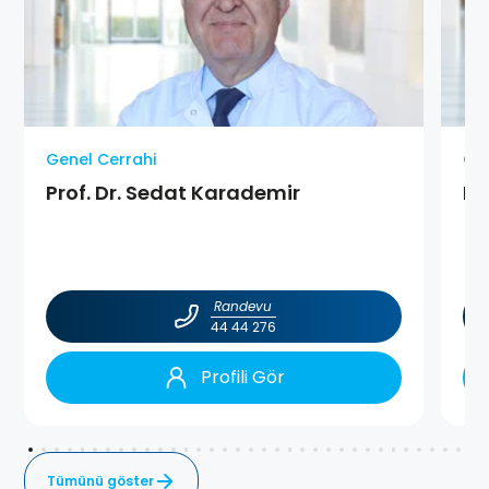
Genel Cerrahi
Gen
Prof. Dr. Sedat Karademir
Pr
Randevu
44 44 276
Profili Gör
Tümünü göster