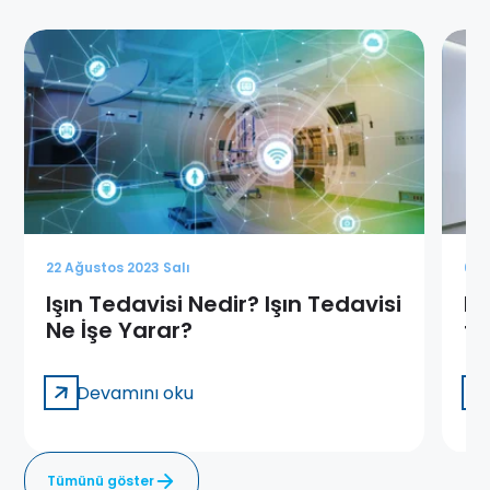
22 Ağustos 2023 Salı
6 M
Işın Tedavisi Nedir? Işın Tedavisi
Ka
Ne İşe Yarar?
te
Devamını oku
Tümünü göster