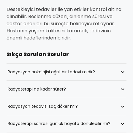
Destekleyici tedaviler ile yan etkiler kontrol altına
alınabilir. Beslenme düzeni, dinlenme süresi ve
doktor önerileri bu süreçte belirleyici rol oynar.
Hastanın yaşam kalitesini korumak, tedavinin
önemli hedeflerinden biridir.
Sıkça Sorulan Sorular
Radyasyon onkolojisi ağrılı bir tedavi midir?
Tedavi sırasında ağrı hissedilmez. Uygulama esnasında
Radyoterapi ne kadar sürer?
hasta herhangi bir acı duymaz. Yan etkiler ise genellikle
hafif düzeydedir.
Tedavi süresi hastalığın türüne göre değişir. Genellikle
Radyasyon tedavisi saç döker mi?
birkaç hafta süren seanslar halinde uygulanır.
Saç dökülmesi yalnızca ışının uygulandığı bölgede
Radyoterapi sonrası günlük hayata dönülebilir mi?
görülür. Tüm vücutta dökülme oluşmaz.