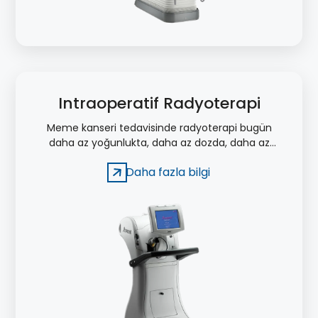
Intraoperatif Radyoterapi
Meme kanseri tedavisinde radyoterapi bugün
daha az yoğunlukta, daha az dozda, daha az
bölgeye, daha kısa sürelerle müdahale etmeye
Daha fazla bilgi
odaklanıyor.