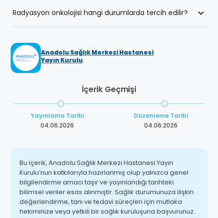
Çoğu hasta tedavi sürecinde günlük aktivitelerine
Radyasyon onkolojisi hangi durumlarda tercih edilir?
devam edebilir. Yorgunluk hissi zaman zaman etkili
olabilir.
Kanser tedavisinde tümörün küçültülmesi, yok edilmesi
veya yayılımın kontrol altına alınması amacıyla uygulanır.
Anadolu Sağlık Merkezi Hastanesi
Bazı hastalarda destekleyici tedavi olarak da planlanır.
Yayın Kurulu
İçerik Geçmişi
Yayınlama Tarihi
Düzenleme Tarihi
04.06.2026
04.06.2026
Bu içerik, Anadolu Sağlık Merkezi Hastanesi Yayın
Kurulu’nun katkılarıyla hazırlanmış olup yalnızca genel
bilgilendirme amacı taşır ve yayınlandığı tarihteki
bilimsel veriler esas alınmıştır. Sağlık durumunuza ilişkin
değerlendirme, tanı ve tedavi süreçleri için mutlaka
hekiminize veya yetkili bir sağlık kuruluşuna başvurunuz.