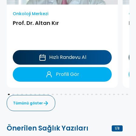
Onkoloji Merkezi
Onk
Prof. Dr. Altan Kır
Pr
Hızlı Randevu Al
Profili Gör
Tümünü göster
Önerilen Sağlık Yazıları
1
8
/