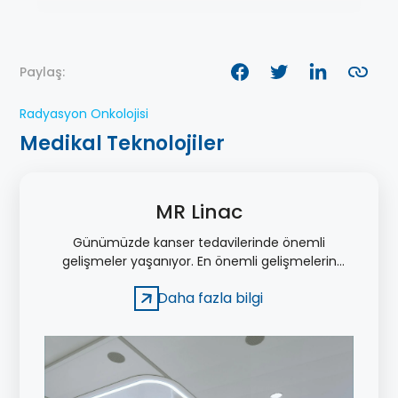
Paylaş:
Radyasyon Onkolojisi
Medikal Teknolojiler
MR Linac
Günümüzde kanser tedavilerinde önemli
gelişmeler yaşanıyor. En önemli gelişmelerin
yaşandığı bölümlerden biri de Radyasyon
Daha fazla bilgi
Onkolojisi.