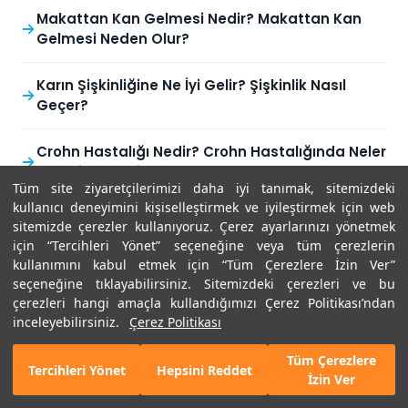
Makattan Kan Gelmesi Nedir? Makattan Kan
Gelmesi Neden Olur?
Karın Şişkinliğine Ne İyi Gelir? Şişkinlik Nasıl
Geçer?
Crohn Hastalığı Nedir? Crohn Hastalığında Neler
Tüketilmemeli?
Tüm site ziyaretçilerimizi daha iyi tanımak, sitemizdeki
kullanıcı deneyimini kişiselleştirmek ve iyileştirmek için web
Psikolojinin Bağırsak Sağlığına Etkileri Nelerdir?
sitemizde çerezler kullanıyoruz. Çerez ayarlarınızı yönetmek
için “Tercihleri Yönet” seçeneğine veya tüm çerezlerin
Kanlı İshal (Dizanteri) Nedir? Belirtileri ve
kullanımını kabul etmek için “Tüm Çerezlere İzin Ver”
seçeneğine tıklayabilirsiniz. Sitemizdeki çerezleri ve bu
Tedavisi
çerezleri hangi amaçla kullandığımızı Çerez Politikası’ndan
inceleyebilirsiniz.
Çerez Politikası
Kolon (Bağırsak) Kanseri: Belirtileri, Teşhis &
Tedavi Yöntemleri
Tüm Çerezlere
Tercihleri Yönet
Hepsini Reddet
İzin Ver
Çağrı Merkezi
Bize Ulaşın
Hızlı Randevu
Online İşlemler
Hemokromatozis Nedir? Hemokromatozis