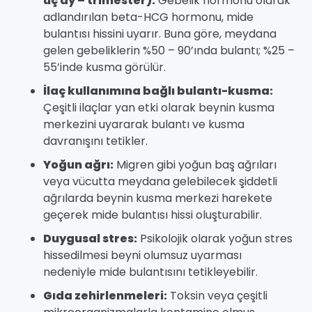
üç ay – trimester):
Gebelik hormonu olarak
adlandırılan beta-HCG hormonu, mide
bulantısı hissini uyarır. Buna göre, meydana
gelen gebeliklerin %50 – 90’ında bulantı; %25 –
55’inde kusma görülür.
İlaç kullanımına bağlı bulantı-kusma:
Çeşitli ilaçlar yan etki olarak beynin kusma
merkezini uyararak bulantı ve kusma
davranışını tetikler.
Yoğun ağrı:
Migren gibi yoğun baş ağrıları
veya vücutta meydana gelebilecek şiddetli
ağrılarda beynin kusma merkezi harekete
geçerek mide bulantısı hissi oluşturabilir.
Duygusal stres:
Psikolojik olarak yoğun stres
hissedilmesi beyni olumsuz uyarması
nedeniyle mide bulantısını tetikleyebilir.
Gıda zehirlenmeleri:
Toksin veya çeşitli