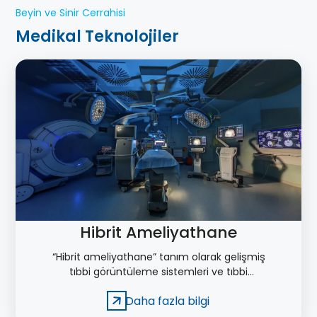
Beyin ve Sinir Cerrahisi
Medikal Teknolojiler
Hibrit Ameliyathane
“Hibrit ameliyathane” tanım olarak gelişmiş
tıbbi görüntüleme sistemleri ve tıbbi
cihazların aynı anda kullanılabildiği yeni
Daha fazla bilgi
konsept ameliyathane odaları için
kullanılmaktadır.