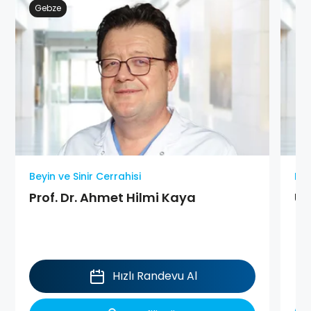
Gebze
Beyin ve Sinir Cerrahisi
Bey
Prof. Dr. Ahmet Hilmi Kaya
Uz
Hızlı Randevu Al