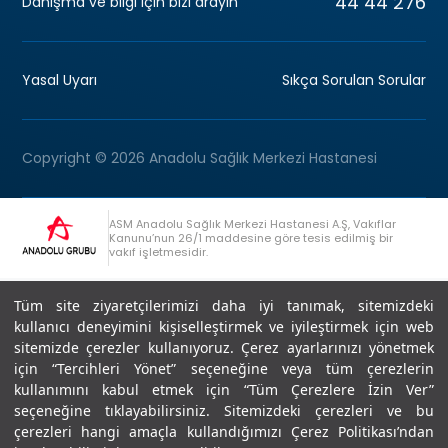
44 44 276
Danışma ve bilgi için bizi arayın
Yasal Uyarı
Sıkça Sorulan Sorular
Copyright © 2026 Anadolu Sağlık Merkezi Hastanesi
ASM Anadolu Sağlık Merkezi Hastanesi A.Ş, Vakıflar
Kanunu’nun 26/1 maddesine göre tesis edilmiş bir
vakıf işletmesidir.
+90 (262) 678 54 00
Anadolu Grubu Danışma Hattı
Tüm site ziyaretçilerimizi daha iyi tanımak, sitemizdeki
kullanıcı deneyimini kişiselleştirmek ve iyileştirmek için web
sitemizde çerezler kullanıyoruz. Çerez ayarlarınızı yönetmek
için “Tercihleri Yönet” seçeneğine veya tüm çerezlerin
kullanımını kabul etmek için “Tüm Çerezlere İzin Ver”
seçeneğine tıklayabilirsiniz. Sitemizdeki çerezleri ve bu
Son Güncellenme: 07.07.2026
çerezleri hangi amaçla kullandığımızı Çerez Politikası’ndan
Editör : Didem Akçay Göktepe | 44 44 276