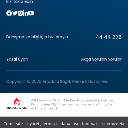
Bizi takip edin
44 44 276
Danışma ve bilgi için bizi arayın
Yasal Uyarı
Sıkça Sorulan Sorular
Copyright © 2026 Anadolu Sağlık Merkezi Hastanesi
ASM Anadolu Sağlık Merkezi Hastanesi A.Ş, Vakıflar
Kanunu’nun 26/1 maddesine göre tesis edilmiş bir
vakıf işletmesidir.
+90 (262) 678 54 00
Anadolu Grubu Danışma Hattı
Tüm site ziyaretçilerimizi daha iyi tanımak, sitemizdeki