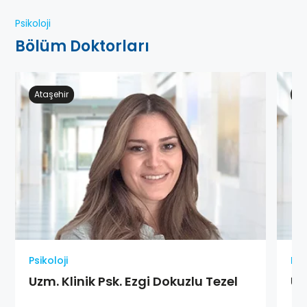
Psikoloji
Bölüm Doktorları
Ataşehir
Ge
Psikoloji
Psi
Uzm. Klinik Psk. Ezgi Dokuzlu Tezel
Uz