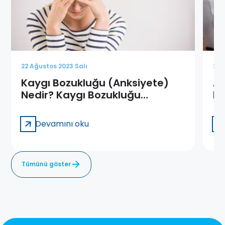
22 Ağustos 2023 Salı
22 
Kaygı Bozukluğu (Anksiyete)
Aş
Nedir? Kaygı Bozukluğu
Be
Tedavisi
Devamını oku
Tümünü göster