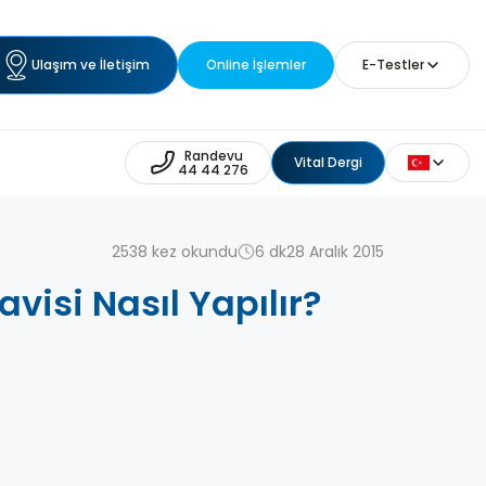
Ulaşım ve İletişim
Online İşlemler
E-Testler
Randevu
Vital Dergi
44 44 276
2538 kez okundu
6 dk
28 Aralık 2015
isi Nasıl Yapılır?