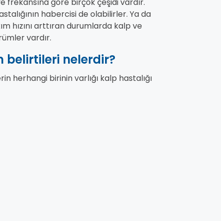
e frekansına göre birçok çeşidi vardır.
talığının habercisi de olabilirler. Ya da
 akım hızını arttıran durumlarda kalp ve
rümler vardır.
elirtileri nelerdir?
in herhangi birinin varlığı kalp hastalığı