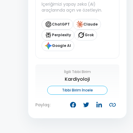
İçeriğimizi yapay zeka (AI)
araçlarında açın ve özetleyin.
ChatGPT
Claude
Perplexity
Grok
Google AI
İlgili Tıbbi Birim
Kardiyoloji
Tıbbi Birim İncele
Paylaş: