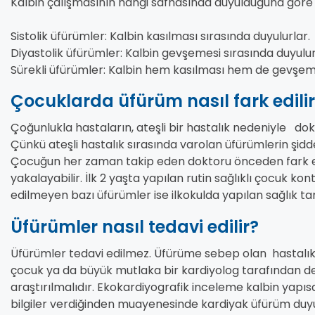
Kalbin çalışmasının hangi safhasında duyulduğuna göre ü
Sistolik üfürümler: Kalbin kasılması sırasında duyulurlar.
Diyastolik üfürümler: Kalbin gevşemesi sırasında duyulur
Sürekli üfürümler: Kalbin hem kasılması hem de gevşeme
Çocuklarda üfürüm nasıl fark edili
Çoğunlukla hastaların, ateşli bir hastalık nedeniyle dok
Çünkü ateşli hastalık sırasında varolan üfürümlerin şidde
Çocuğun her zaman takip eden doktoru önceden fark et
yakalayabilir. İlk 2 yaşta yapılan rutin sağlıklı çocuk kon
edilmeyen bazı üfürümler ise ilkokulda yapılan sağlık ta
Üfürümler nasıl tedavi edilir?
Üfürümler tedavi edilmez. Üfürüme sebep olan hastalık 
çocuk ya da büyük mutlaka bir kardiyolog tarafından d
araştırılmalıdır. Ekokardiyografik inceleme kalbin yapıs
bilgiler verdiğinden muayenesinde kardiyak üfürüm duy