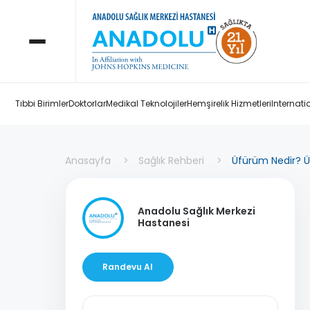
Tıbbi Birimler
Doktorlar
Medikal Teknolojiler
Hemşirelik Hizmetleri
Internati
Anasayfa
Sağlık Rehberi
Üfürüm Nedir? Üf
Anadolu Sağlık Merkezi
Hastanesi
Randevu Al