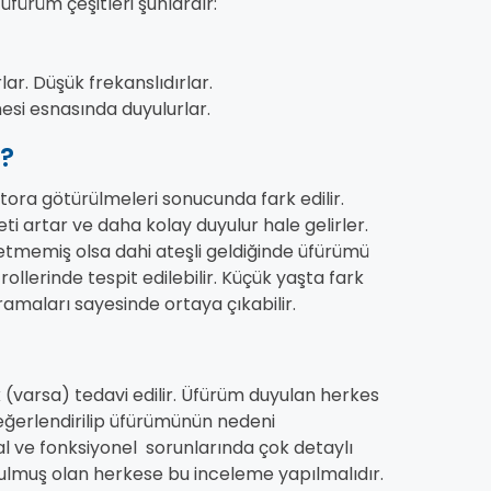
fürüm çeşitleri şunlardır:
lar. Düşük frekanslıdırlar.
si esnasında duyulurlar.
r?
tora götürülmeleri sonucunda fark edilir.
ti artar ve daha kolay duyulur hale gelirler.
memiş olsa dahi ateşli geldiğinde üfürümü
trollerinde tespit edilebilir. Küçük yaşta fark
ramaları sayesinde ortaya çıkabilir.
(varsa) tedavi edilir. Üfürüm duyulan herkes
eğerlendirilip üfürümünün nedeni
al ve fonksiyonel sorunlarında çok detaylı
ulmuş olan herkese bu inceleme yapılmalıdır.