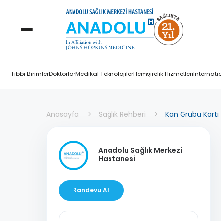
Tıbbi Birimler
Doktorlar
Medikal Teknolojiler
Hemşirelik Hizmetleri
Internati
Anasayfa
Sağlık Rehberi
Kan Grubu Kartı 
Anadolu Sağlık Merkezi
Hastanesi
Randevu Al