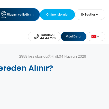
Ulaşım ve İletişim
Online İşlemler
E-Testler
Randevu
Vital Dergi
44 44 276
2958 kez okundu
4 dk
04 Haziran 2026
ereden Alınır?