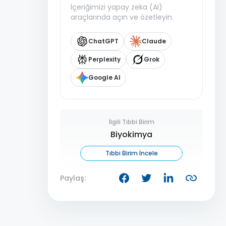
İçeriğimizi yapay zeka (AI)
araçlarında açın ve özetleyin.
ChatGPT
Claude
Perplexity
Grok
Google AI
İlgili Tıbbi Birim
Biyokimya
Tıbbi Birim İncele
Paylaş: