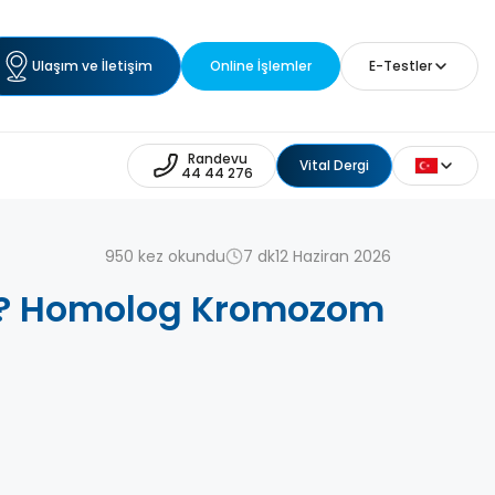
Ulaşım ve İletişim
Online İşlemler
E-Testler
Randevu
Vital Dergi
44 44 276
950 kez okundu
7 dk
12 Haziran 2026
? Homolog Kromozom