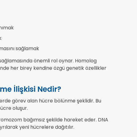
anımak
k
kmasını sağlamak
um sağlamasında önemli rol oynar. Homolog
e her birey kendine özgü genetik özellikler
 İlişkisi Nedir?
erde görev alan hücre bölünme şeklidir. Bu
ücre oluşur.
romozom bağımsız şekilde hareket eder. DNA
ılarak yeni hücrelere dağıtılır.