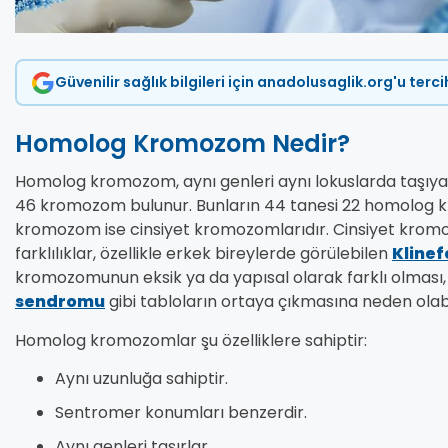
Güvenilir sağlık bilgileri için anadolusaglik.org'u terc
Homolog Kromozom Nedir?
Homolog kromozom, aynı genleri aynı lokuslarda taşıyan
46 kromozom bulunur. Bunların 44 tanesi 22 homolog kr
kromozom ise cinsiyet kromozomlarıdır. Cinsiyet krom
farklılıklar, özellikle erkek bireylerde görülebilen
Klinef
kromozomunun eksik ya da yapısal olarak farklı olması
sendromu
gibi tabloların ortaya çıkmasına neden olabi
Homolog kromozomlar şu özelliklere sahiptir:
Aynı uzunluğa sahiptir.
Sentromer konumları benzerdir.
Aynı genleri taşırlar.