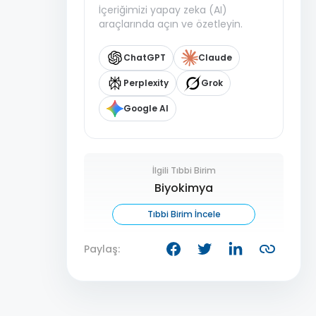
İçeriğimizi yapay zeka (AI)
araçlarında açın ve özetleyin.
ChatGPT
Claude
Perplexity
Grok
Google AI
İlgili Tıbbi Birim
Biyokimya
Tıbbi Birim İncele
Paylaş: