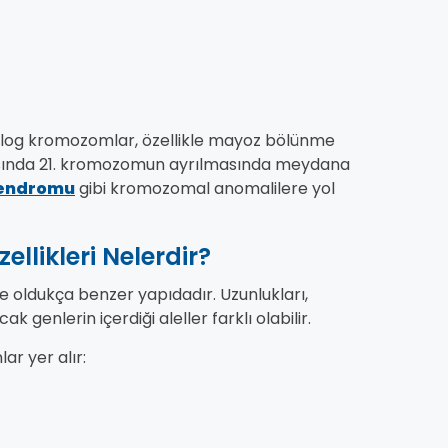
molog kromozomlar, özellikle mayoz bölünme
rasında 21. kromozomun ayrılmasında meydana
endromu
gibi kromozomal anomalilere yol
likleri Nelerdir?
oldukça benzer yapıdadır. Uzunlukları,
k genlerin içerdiği aleller farklı olabilir.
ar yer alır: