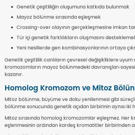
Genetik çeşitliliğin oluşumuna katkıda bulunmak
Mayoz bölünme sırasında eşleşmek
Crossing-over olayının gerçekleşmesine imkan t
Tür içi genetik farklılıkların oluşmasını destekleme
Yeni nesillerde gen kombinasyonlarının ortaya çı
Genetik çeşitlilik canlıların çevresel değişikliklere uy
kromozomların mayoz bölünmedeki davranışları sayesind
kazanır.
Homolog Kromozom ve Mitoz Bölünme
Mitoz bölünme, büyüme ve doku yenilenmesi gibi süreçl
bölünme sonucunda genetik açıdan birbirinin aynısı iki h
Mitoz sırasında homolog kromozomlar eşleşmez. Her k
eşlenmesinin ardından kardeş kromatitler birbirinden ayr