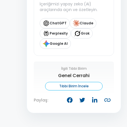
İçeriğimizi yapay zeka (AI)
araçlarında açın ve özetleyin.
ChatGPT
Claude
Perplexity
Grok
Google AI
İlgili Tıbbi Birim
Genel Cerrahi
Tıbbi Birim İncele
Paylaş: