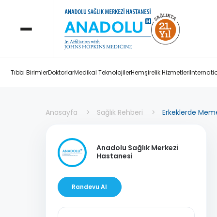
Tıbbi Birimler
Doktorlar
Medikal Teknolojiler
Hemşirelik Hizmetleri
Internati
Anasayfa
Sağlık Rehberi
Erkeklerde Meme 
Anadolu Sağlık Merkezi
Hastanesi
Randevu Al