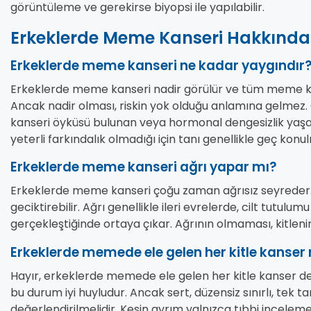
görüntüleme ve gerekirse biyopsi ile yapılabilir.
Erkeklerde Meme Kanseri Hakkında 
Erkeklerde meme kanseri ne kadar yaygındır
Erkeklerde meme kanseri nadir görülür ve tüm meme kans
Ancak nadir olması, riskin yok olduğu anlamına gelmez. Ö
kanseri öyküsü bulunan veya hormonal dengesizlik yaşa
yeterli farkındalık olmadığı için tanı genellikle geç konu
Erkeklerde meme kanseri ağrı yapar mı?
Erkeklerde meme kanseri çoğu zaman ağrısız seyreder. 
geciktirebilir. Ağrı genellikle ileri evrelerde, cilt tutu
gerçekleştiğinde ortaya çıkar. Ağrının olmaması, kitlen
Erkeklerde memede ele gelen her kitle kanser 
Hayır, erkeklerde memede ele gelen her kitle kanser değ
bu durum iyi huyludur. Ancak sert, düzensiz sınırlı, tek 
değerlendirilmelidir. Kesin ayrım yalnızca tıbbi incelemel