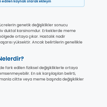
ih edilen kaynak olarak ekleyin
elerin genetik değişiklikler sonucu
vaziv duktal karsinomdur. Erkeklerde meme
lgede ortaya çıkar. Hastalık nadir
rısı yüksektir. Ancak belirtilerin genellikle
Nelerdir?
ark edilen fiziksel değişikliklerle ortaya
emsenmeyebilir. En sık karşılaşılan belirti,
Zamanla ciltte veya meme başında değişiklikler