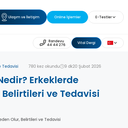
Ulaşım ve İletişim
Online İşlemler
E-Testler
Randevu
Vital Dergi
44 44 276
780 kez okundu
9 dk
20 Şubat 2026
e Tedavisi
edir? Erkeklerde
elirtileri ve Tedavisi
n Olur, Belirtileri ve Tedavisi