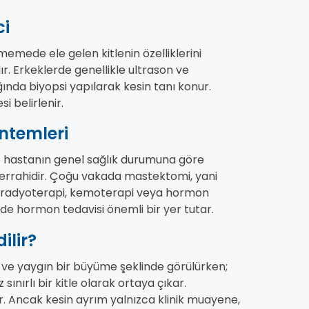
ci
 memede ele gelen kitlenin özelliklerini
r. Erkeklerde genellikle ultrason ve
ında biyopsi yapılarak kesin tanı konur.
i belirlenir.
ntemleri
ve hastanın genel sağlık durumuna göre
 cerrahidir. Çoğu vakada mastektomi, yani
sı radyoterapi, kemoterapi veya hormon
rde hormon tedavisi önemli bir yer tutar.
ilir?
 ve yaygın bir büyüme şeklinde görülürken;
ırlı bir kitle olarak ortaya çıkar.
dır. Ancak kesin ayrım yalnızca klinik muayene,