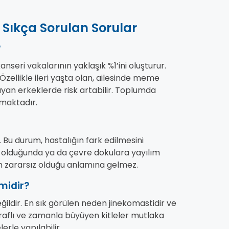
Sıkça Sorulan Sorular
?
eri vakalarının yaklaşık %1’ini oluşturur.
zellikle ileri yaşta olan, ailesinde meme
yan erkeklerde risk artabilir. Toplumda
lmaktadır.
Bu durum, hastalığın fark edilmesini
lumu olduğunda ya da çevre dokulara yayılım
in zararsız olduğu anlamına gelmez.
midir?
ildir. En sık görülen neden jinekomastidir ve
taraflı ve zamanla büyüyen kitleler mutlaka
erle yapılabilir.