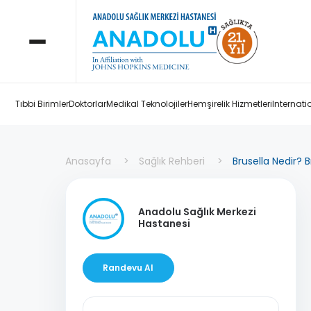
Tıbbi Birimler
Doktorlar
Medikal Teknolojiler
Hemşirelik Hizmetleri
Internati
Anasayfa
Sağlık Rehberi
Brusella Nedir? Br
Anadolu Sağlık Merkezi
Hastanesi
Randevu Al