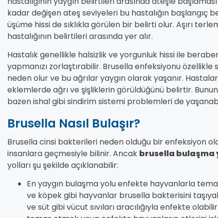
hastalığının yaygın belirtileri arasında ateşle başlaması
kadar değişen ateş seviyeleri bu hastalığın başlangıç beli
üşüme hissi de sıklıkla görülen bir belirti olur. Aşırı te
hastalığının belirtileri arasında yer alır.
Hastalık genellikle halsizlik ve yorgunluk hissi ile berabe
yapmanızı zorlaştırabilir. Brusella enfeksiyonu özellikle 
neden olur ve bu ağrılar yaygın olarak yaşanır. Hastalar s
eklemlerde ağrı ve şişliklerin görüldüğünü belirtir. Bunun
bazen ishal gibi sindirim sistemi problemleri de yaşanabil
Brusella Nasıl Bulaşır?
Brusella cinsi bakterileri neden olduğu bir enfeksiyon o
insanlara geçmesiyle bilinir. Ancak
brusella bulaşma y
yolları şu şekilde açıklanabilir:
En yaygın bulaşma yolu enfekte hayvanlarla temas e
ve köpek gibi hayvanlar brusella bakterisini taşıyabi
ve süt gibi vücut sıvıları aracılığıyla enfekte olabil