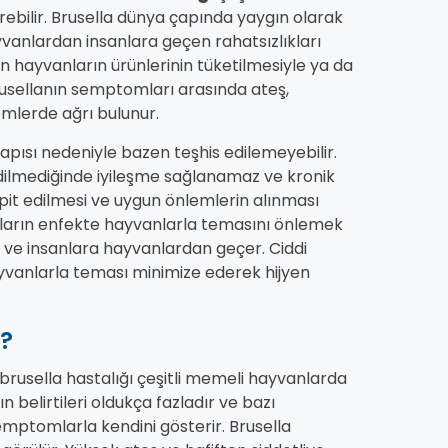
rebilir. Brusella dünya çapında yaygın olarak
ayvanlardan insanlara geçen rahatsızlıkları
lan hayvanların ürünlerinin tüketilmesiyle ya da
rusellanın semptomları arasında ateş,
lemlerde ağrı bulunur.
yapısı nedeniyle bazen teşhis edilemeyebilir.
 edilmediğinde iyileşme sağlanamaz ve kronik
spit edilmesi ve uygun önlemlerin alınması
sanların enfekte hayvanlarla temasını önlemek
tır ve insanlara hayvanlardan geçer. Ciddi
ayvanlarla teması minimize ederek hijyen
r?
brusella hastalığı çeşitli memeli hayvanlarda
 belirtileri oldukça fazladır ve bazı
emptomlarla kendini gösterir. Brusella