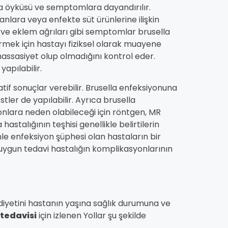
sta öyküsü ve semptomlara dayandırılır.
lara veya enfekte süt ürünlerine ilişkin
 ve eklem ağrıları gibi semptomlar brusella
mek için hastayı fiziksel olarak muayene
 hassasiyet olup olmadığını kontrol eder.
yapılabilir.
tif sonuçlar verebilir. Brusella enfeksiyonuna
estler de yapılabilir. Ayrıca brusella
lara neden olabileceği için röntgen, MR
hastalığının teşhisi genellikle belirtilerin
le enfeksiyon şüphesi olan hastaların bir
 uygun tedavi hastalığın komplikasyonlarının
diyetini hastanın yaşına sağlık durumuna ve
 tedavisi
için izlenen Yollar şu şekilde