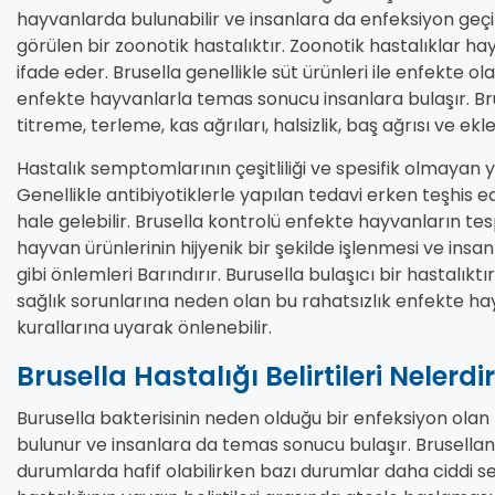
hayvanlarda bulunabilir ve insanlara da enfeksiyon geçi
görülen bir zoonotik hastalıktır. Zoonotik hastalıklar h
ifade eder. Brusella genellikle süt ürünleri ile enfekte o
enfekte hayvanlarla temas sonucu insanlara bulaşır. B
titreme, terleme, kas ağrıları, halsizlik, baş ağrısı ve ek
Hastalık semptomlarının çeşitliliği ve spesifik olmayan 
Genellikle antibiyotiklerle yapılan tedavi erken teşhis
hale gelebilir. Brusella kontrolü enfekte hayvanların te
hayvan ürünlerinin hijyenik bir şekilde işlenmesi ve in
gibi önlemleri Barındırır. Burusella bulaşıcı bir hastalık
sağlık sorunlarına neden olan bu rahatsızlık enfekte h
kurallarına uyarak önlenebilir.
Brusella Hastalığı Belirtileri Nelerdi
Burusella bakterisinin neden olduğu bir enfeksiyon olan 
bulunur ve insanlara da temas sonucu bulaşır. Brusellanın
durumlarda hafif olabilirken bazı durumlar daha ciddi s