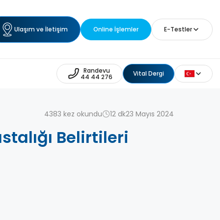
Ulaşım ve İletişim
Online İşlemler
E-Testler
Randevu
Vital Dergi
44 44 276
4383 kez okundu
12 dk
23 Mayıs 2024
talığı Belirtileri