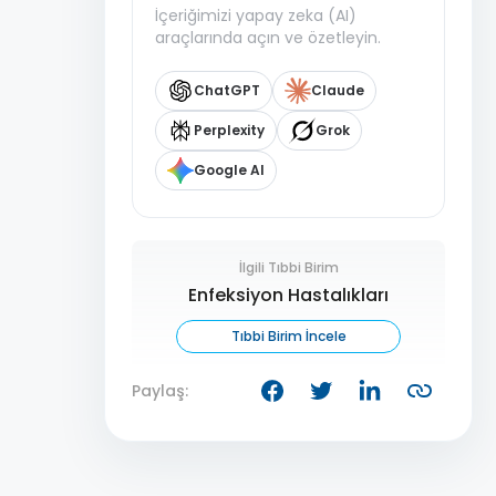
İçeriğimizi yapay zeka (AI)
araçlarında açın ve özetleyin.
ChatGPT
Claude
Perplexity
Grok
Google AI
İlgili Tıbbi Birim
Enfeksiyon Hastalıkları
Tıbbi Birim İncele
Paylaş: