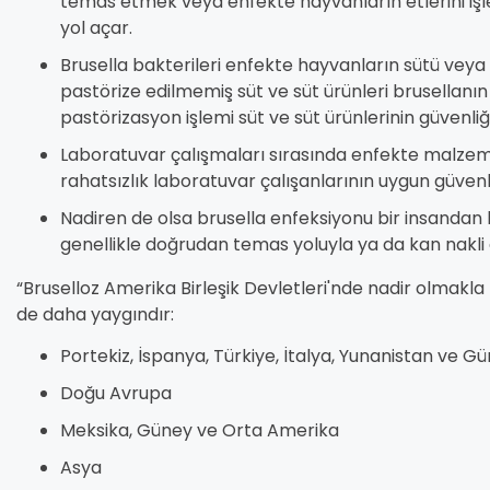
temas etmek veya enfekte hayvanların etlerini i
yol açar.
Brusella bakterileri enfekte hayvanların sütü veya sü
pastörize edilmemiş süt ve süt ürünleri brusellanın 
pastörizasyon işlemi süt ve süt ürünlerinin güvenliği
Laboratuvar çalışmaları sırasında enfekte malze
rahatsızlık laboratuvar çalışanlarının uygun güvenli
Nadiren de olsa brusella enfeksiyonu bir insandan 
genellikle doğrudan temas yoluyla ya da kan nakli 
“Bruselloz Amerika Birleşik Devletleri'nde nadir olmakla b
de daha yaygındır:
Portekiz, İspanya, Türkiye, İtalya, Yunanistan ve
Doğu Avrupa
Meksika, Güney ve Orta Amerika
Asya