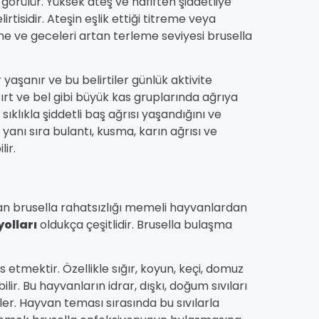
 görülür. Yüksek ateş ve hafiften şiddetliye
rtisidir. Ateşin eşlik ettiği titreme veya
rleme ve geceleri artan terleme seviyesi brusella
r yaşanır ve bu belirtiler günlük aktivite
sırt ve bel gibi büyük kas gruplarında ağrıya
ıklıkla şiddetli baş ağrısı yaşandığını ve
 yanı sıra bulantı, kusma, karın ağrısı ve
ir.
lan brusella rahatsızlığı memeli hayvanlardan
olları
oldukça çeşitlidir. Brusella bulaşma
tmektir. Özellikle sığır, koyun, keçi, domuz
lir. Bu hayvanların idrar, dışkı, doğum sıvıları
irler. Hayvan teması sırasında bu sıvılarla