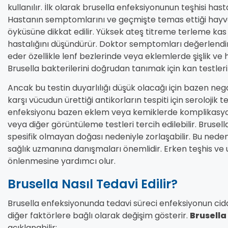
kullanılır. İlk olarak brusella enfeksiyonunun teşhisi ha
Hastanın semptomlarını ve geçmişte temas ettiği hayvan
öyküsüne dikkat edilir. Yüksek ateş titreme terleme kas
hastalığını düşündürür. Doktor semptomları değerlendir
eder özellikle lenf bezlerinde veya eklemlerde şişlik ve
Brusella bakterilerini doğrudan tanımak için kan testleri 
Ancak bu testin duyarlılığı düşük olacağı için bazen nega
karşı vücudun ürettiği antikorların tespiti için serolojik t
enfeksiyonu bazen eklem veya kemiklerde komplikasyon
veya diğer görüntüleme testleri tercih edilebilir. Brusella 
spesifik olmayan doğası nedeniyle zorlaşabilir. Bu neden
sağlık uzmanına danışmaları önemlidir. Erken teşhis ve
önlenmesine yardımcı olur.
Brusella Nasıl Tedavi Edilir?
Brusella enfeksiyonunda tedavi süreci enfeksiyonun cid
diğer faktörlere bağlı olarak değişim gösterir.
Brusella
açıklanabilir: