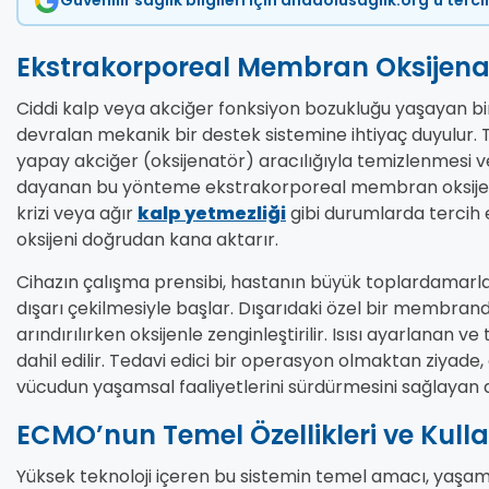
Güvenilir sağlık bilgileri için anadolusaglik.org'u terc
Ekstrakorporeal Membran Oksijen
Ciddi kalp veya akciğer fonksiyon bozukluğu yaşayan bir
devralan mekanik bir destek sistemine ihtiyaç duyulur. T
yapay akciğer (oksijenatör) aracılığıyla temizlenmesi v
dayanan bu yönteme ekstrakorporeal membran oksijenasy
krizi veya ağır
kalp yetmezliği
gibi durumlarda tercih 
oksijeni doğrudan kana aktarır.
Cihazın çalışma prensibi, hastanın büyük toplardamarl
dışarı çekilmesiyle başlar. Dışarıdaki özel bir membra
arındırılırken oksijenle zenginleştirilir. Isısı ayarlanan
dahil edilir. Tedavi edici bir operasyon olmaktan ziyade,
vücudun yaşamsal faaliyetlerini sürdürmesini sağlayan 
ECMO’nun Temel Özellikleri ve Kull
Yüksek teknoloji içeren bu sistemin temel amacı, yaşam