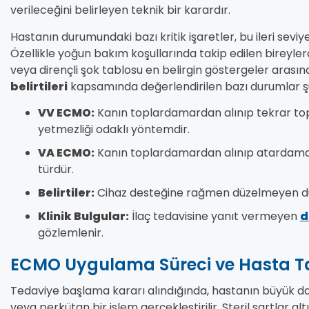
verileceğini belirleyen teknik bir karardır.
Hastanın durumundaki bazı kritik işaretler, bu ileri seviy
Özellikle yoğun bakım koşullarında takip edilen bireyler
veya dirençli şok tablosu en belirgin göstergeler arasın
belirtileri
kapsamında değerlendirilen bazı durumlar şu
VV ECMO:
Kanın toplardamardan alınıp tekrar top
yetmezliği odaklı yöntemdir.
VA ECMO:
Kanın toplardamardan alınıp atardamara
türdür.
Belirtiler:
Cihaz desteğine rağmen düzelmeyen düşü
Klinik Bulgular:
İlaç tedavisine yanıt vermeyen
d
gözlemlenir.
ECMO Uygulama Süreci ve Hasta Ta
Tedaviye başlama kararı alındığında, hastanın büyük dam
veya perkütan bir işlem gerçekleştirilir. Steril şartlar a