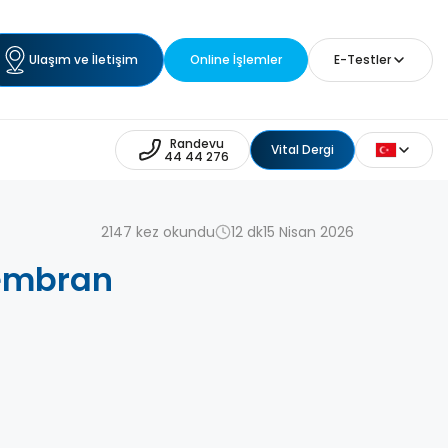
Ulaşım ve İletişim
Online İşlemler
E-Testler
Randevu
Vital Dergi
44 44 276
2147 kez okundu
12 dk
15 Nisan 2026
Membran