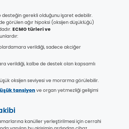
e desteğin gerekli olduğunu işaret edebilir.
de görülen ağır hipoksi (oksijen düşüklüğü)
dadır.
ECMO türleri ve
nlardır:
lardamara verildiği, sadece akciğer
 verildiği, kalbe de destek olan kapsamlı
k oksijen seviyesi ve morarma görülebilir.
üşük tansiyon
ve organ yetmezliği gelişimi
kibi
arlarına kanüller yerleştirilmesi için cerrahi
ltında yapılan bu girişimin ardından cihaz