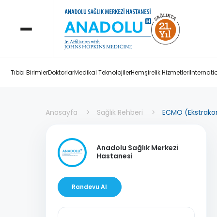
Tıbbi Birimler
Doktorlar
Medikal Teknolojiler
Hemşirelik Hizmetleri
Internati
Anasayfa
Sağlık Rehberi
ECMO (Ekstrako
Anadolu Sağlık Merkezi
Hastanesi
Randevu Al