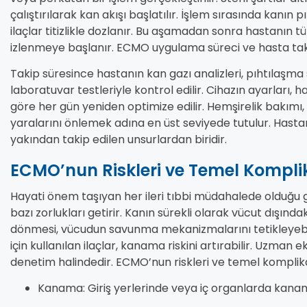
çalıştırılarak kan akışı başlatılır. İşlem sırasında kan
ilaçlar titizlikle dozlanır. Bu aşamadan sonra hastanın
izlenmeye başlanır. ECMO uygulama süreci ve hasta taki
Takip süresince hastanın kan gazı analizleri, pıhtılaşma 
laboratuvar testleriyle kontrol edilir. Cihazın ayarları, 
göre her gün yeniden optimize edilir. Hemşirelik bakımı,
yaralarını önlemek adına en üst seviyede tutulur. Hastan
yakından takip edilen unsurlardan biridir.
ECMO’nun Riskleri ve Temel Kompli
Hayati önem taşıyan her ileri tıbbi müdahalede olduğu g
bazı zorlukları getirir. Kanın sürekli olarak vücut dışın
dönmesi, vücudun savunma mekanizmalarını tetikleyebil
için kullanılan ilaçlar, kanama riskini artırabilir. Uzman e
denetim halindedir. ECMO’nun riskleri ve temel komplikas
Kanama: Giriş yerlerinde veya iç organlarda kanama 