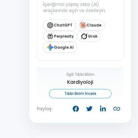
İçeriğimizi yapay zeka (AI)
araçlarında açın ve özetleyin.
ChatGPT
Claude
Perplexity
Grok
Google AI
İlgili Tıbbi Birim
Kardiyoloji
Tıbbi Birim İncele
Paylaş: