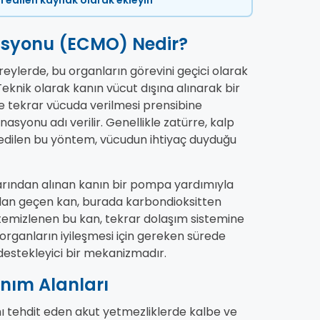
ih edilen kaynak olarak ekleyin
asyonu (ECMO) Nedir?
eylerde, bu organların görevini geçici olarak
eknik olarak kanın vücut dışına alınarak bir
e tekrar vücuda verilmesi prensibine
onu adı verilir. Genellikle zatürre, kalp
edilen bu yöntem, vücudun ihtiyaç duyduğu
arından alınan kanın bir pompa yardımıyla
ndan geçen kan, burada karbondioksitten
 ve temizlenen bu kan, tekrar dolaşım sistemine
 organların iyileşmesi için gereken sürede
destekleyici bir mekanizmadır.
anım Alanları
ı tehdit eden akut yetmezliklerde kalbe ve