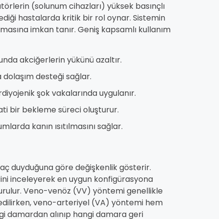
törlerin (solunum cihazları) yüksek basınçlı
ği hastalarda kritik bir rol oynar. Sistemin
masına imkan tanır. Geniş kapsamlı kullanım
da akciğerlerin yükünü azaltır.
 dolaşım desteği sağlar.
rdiyojenik şok vakalarında uygulanır.
ti bir bekleme süreci oluşturur.
rumlarda kanın ısıtılmasını sağlar.
yaç duyduğuna göre değişkenlik gösterir.
rini inceleyerek en uygun konfigürasyona
 durulur. Veno-venöz (VV) yöntemi genellikle
dilirken, veno-arteriyel (VA) yöntemi hem
ngi damardan alınıp hangi damara geri