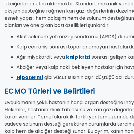
akciğerlere nefes aldırmaktır. Standart mekanik ventila
oksijen desteğine rağmen kan gazı değerlerinin düzelmedi
esnek yapısı, hem dolaşım hem de solunum desteği sun
alanları ve öne çıkan bazı özellikleri şunlardır:
Akut solunum yetmezliği sendromu (ARDS) durumun
Kalp cerrahisi sonrası toparlanamayan hastalarda
Ağır miyokardit veya
kalp krizi
sonrası gelişen ka
Akciğer veya kalp nakli bekleyen hastalar için haya
Hipotermi
gibi vücut ısısının aşırı düştüğü acil du
ECMO Türleri ve Belirtileri
Uygulamanın şekli, hastanın hangi organ desteğine ihti
Hekimler, hastanın klinik tablosunu ve kan gazı değerle
karar verirler. Temel olarak iki farklı yöntem üzerinde
sadece solunum desteği gerektiren durumlarda tercih e
kalp hem de akciğer desteği sunar. Bu ayrım, kanın ha