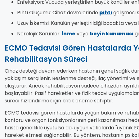
Enfeksiyon: Vücuda yerleştirilen büyük kanüller enfek
Pıhtı Oluşumu: Cihaz devrelerinde
pıhtı
gelişmesi s
Uzuv İskemisi: Kanülün yerleştirildiği bacakta veya 
Nörolojik Sorunlar:
İnme
veya
beyin kanaması
gi
ECMO Tedavisi Gören Hastalarda 
Rehabilitasyon Süreci
Cihaz desteği devam ederken hastanın genel sağlık dur
yaklaşım sergilenir. Beslenme desteği, ilaç yönetimi ve
oluşturur. Ancak rehabilitasyon sadece cihazdan ayrıldı
başlayabilir. Pasif hareketler ve fizik tedavi uygulamala
süreci hızlandırmak için kritik öneme sahiptir.
ECMO tedavisi gören hastalarda yoğun bakım ve rehabil
konforu ve organ fonksiyonlarının geri kazanılması hede
hasta genellikle uyutulsa da, uygun vakalarda "uyanık 
hareket etmesi sağlanabilir. Bu yöntem, hastanın psikolo