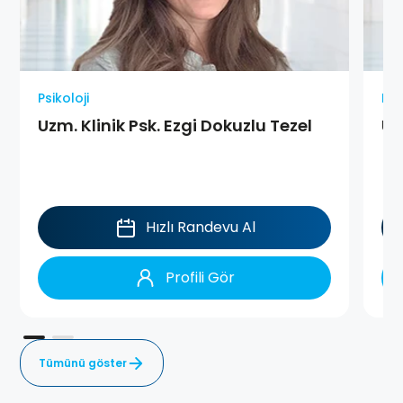
Psikoloji
Psi
Uzm. Klinik Psk. Ezgi Dokuzlu Tezel
Uz
Hızlı Randevu Al
Profili Gör
Tümünü göster