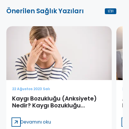
Önerilen Sağlık Yazıları
1
31
/
22 Ağustos 2023 Salı
22 
Kaygı Bozukluğu (Anksiyete)
Aş
Nedir? Kaygı Bozukluğu
Be
Tedavisi
Devamını oku