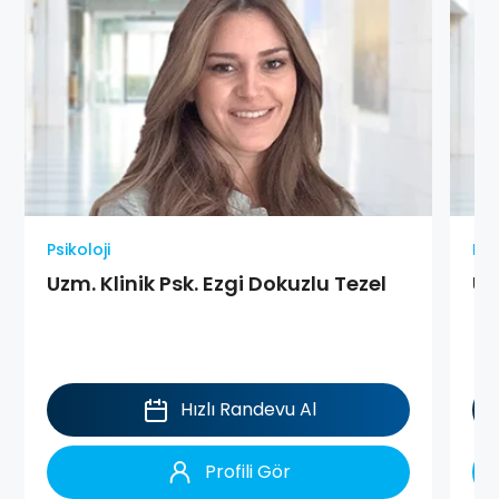
Psikoloji
Psi
Uzm. Klinik Psk. Ezgi Dokuzlu Tezel
Uz
Hızlı Randevu Al
Profili Gör