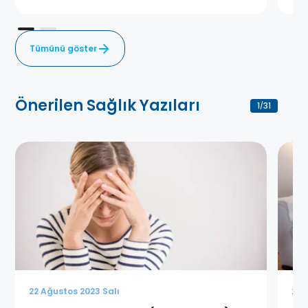
Tümünü göster
Önerilen Sağlık Yazıları
1
31
/
22 Ağustos 2023 Salı
22 