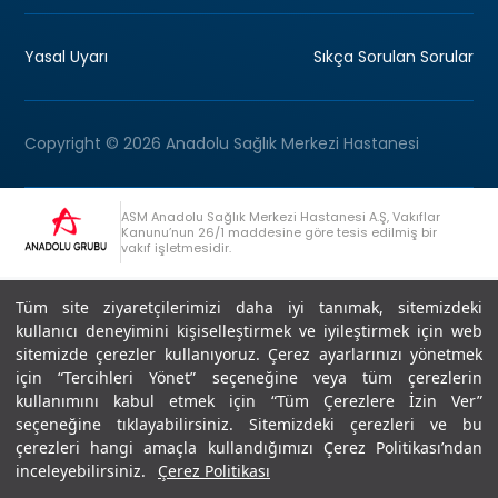
Yasal Uyarı
Sıkça Sorulan Sorular
Copyright © 2026 Anadolu Sağlık Merkezi Hastanesi
ASM Anadolu Sağlık Merkezi Hastanesi A.Ş, Vakıflar
Kanunu’nun 26/1 maddesine göre tesis edilmiş bir
vakıf işletmesidir.
+90 (262) 678 54 00
Anadolu Grubu Danışma Hattı
Tüm site ziyaretçilerimizi daha iyi tanımak, sitemizdeki
kullanıcı deneyimini kişiselleştirmek ve iyileştirmek için web
sitemizde çerezler kullanıyoruz. Çerez ayarlarınızı yönetmek
için “Tercihleri Yönet” seçeneğine veya tüm çerezlerin
kullanımını kabul etmek için “Tüm Çerezlere İzin Ver”
seçeneğine tıklayabilirsiniz. Sitemizdeki çerezleri ve bu
Son Güncellenme: 07.07.2026
çerezleri hangi amaçla kullandığımızı Çerez Politikası’ndan
Editör : Didem Akçay Göktepe | 44 44 276
inceleyebilirsiniz.
Çerez Politikası