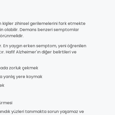
 kişiler zihinsel gerilemelerini fark etmekte
lirgin olabilir. Demans benzeri semptomlar
örünmelidir.
ir. En yaygın erken semptom, yeni öğrenilen
tır. Hafif Alzheimer'ın diğer belirtileri ve
lmada zorluk çekmek
a yanlış yere koymak
ek
ürmesi
 tanıdık yüzleri tanımakta sorun yaşamaz ve