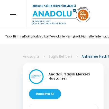
Tıbbi Birimler
Doktorlar
Medikal Teknolojiler
Hemşirelik Hizmetleri
Internati
Anasayfa
Sağlık Rehberi
Alzheimer Nedir? 
Anadolu Sağlık Merkezi
Hastanesi
Randevu Al