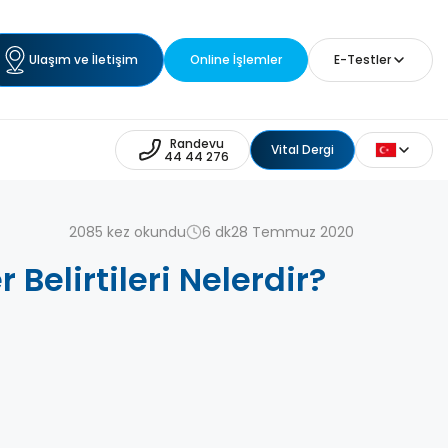
Ulaşım ve İletişim
Online İşlemler
E-Testler
Randevu
Vital Dergi
44 44 276
2085 kez okundu
6 dk
28 Temmuz 2020
Belirtileri Nelerdir?