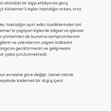
n altındaki bir kişiyi etkiliyorsa genç
ı Alzheimer'lı kişiler hastalığın erken, orta
r, hastalığın ayırt edici özelliklerinden biri
mer'la yaşayan kişilerde bilişsel ve işlevsel
davi yöntemleri de bunama semptomlarının
şilerin ve yakınlarının yaşam kalitesini
langıcını geciktirmenin ve gelişmesini
bir çaba yürütülmektedir.
mun evresine göre değişir. Genel olarak
psinde kademeli bir düşüş içerir: