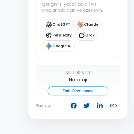
İçeriğimizi yapay zeka (AI)
araçlarında açın ve özetleyin.
ChatGPT
Claude
Perplexity
Grok
Google AI
İlgili Tıbbi Birim
Nöroloji
Tıbbi Birim İncele
Paylaş: