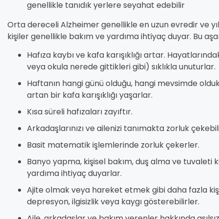
genellikle tanıdık yerlere seyahat edebilir
Orta dereceli Alzheimer genellikle en uzun evredir ve yıl
kişiler genellikle bakım ve yardıma ihtiyaç duyar. Bu aşam
Hafıza kaybı ve kafa karışıklığı artar. Hayatlarında
veya okula nerede gittikleri gibi) sıklıkla unuturlar.
Haftanın hangi günü olduğu, hangi mevsimde olduk
artan bir kafa karışıklığı yaşarlar.
Kısa süreli hafızaları zayıftır.
Arkadaşlarınızı ve ailenizi tanımakta zorluk çekebili
Basit matematik işlemlerinde zorluk çekerler.
Banyo yapma, kişisel bakım, duş alma ve tuvaleti 
yardıma ihtiyaç duyarlar.
Ajite olmak veya hareket etmek gibi daha fazla kişili
depresyon, ilgisizlik veya kaygı gösterebilirler.
Aile, arkadaşlar ve bakım verenler hakkında asılsız 