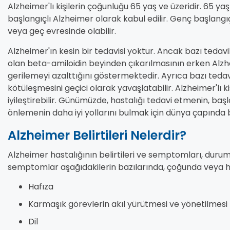
Alzheimer'lı kişilerin çoğunluğu 65 yaş ve üzeridir. 65 yaşı
başlangıçlı Alzheimer olarak kabul edilir. Genç başlangıçl
veya geç evresinde olabilir.
Alzheimer'ın kesin bir tedavisi yoktur. Ancak bazı tedavile
olan beta-amiloidin beyinden çıkarılmasının erken Alzhei
gerilemeyi azalttığını göstermektedir. Ayrıca bazı te
kötüleşmesini geçici olarak yavaşlatabilir. Alzheimer'lı ki
iyileştirebilir. Günümüzde, hastalığı tedavi etmenin, baş
önlemenin daha iyi yollarını bulmak için dünya çapında 
Alzheimer Belirtileri Nelerdir?
Alzheimer hastalığının belirtileri ve semptomları, duru
semptomlar aşağıdakilerin bazılarında, çoğunda veya he
Hafıza
Karmaşık görevlerin akıl yürütmesi ve yönetilmesi
Dil