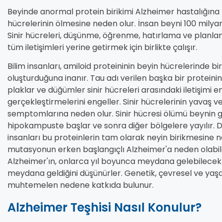
Beyinde anormal protein birikimi Alzheimer hastalığına 
hücrelerinin ölmesine neden olur. İnsan beyni 100 milyard
Sinir hücreleri, düşünme, öğrenme, hatırlama ve planlam
tüm iletişimleri yerine getirmek için birlikte çalışır.
Bilim insanları, amiloid proteininin beyin hücrelerinde b
oluşturduğuna inanır. Tau adı verilen başka bir proteinin
plaklar ve düğümler sinir hücreleri arasındaki iletişimi en
gerçekleştirmelerini engeller. Sinir hücrelerinin yavaş v
semptomlarına neden olur. Sinir hücresi ölümü beynin ge
hipokampuste başlar ve sonra diğer bölgelere yayılır.
insanları bu proteinlerin tam olarak neyin birikmesine 
mutasyonun erken başlangıçlı Alzheimer'a neden olabile
Alzheimer'ın, onlarca yıl boyunca meydana gelebilecek ka
meydana geldiğini düşünürler. Genetik, çevresel ve yaş
muhtemelen nedene katkıda bulunur.
Alzheimer Teşhisi Nasıl Konulur?