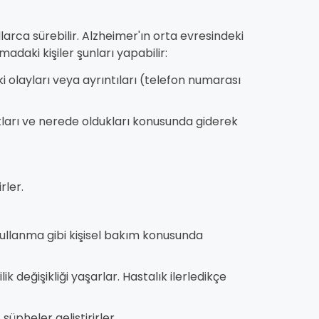
larca sürebilir. Alzheimer'ın orta evresindeki
adaki kişiler şunları yapabilir:
ki olayları veya ayrıntıları (telefon numarası
ları ve nerede oldukları konusunda giderek
rler.
kullanma gibi kişisel bakım konusunda
k değişikliği yaşarlar. Hastalık ilerledikçe
şüpheler geliştirirler.