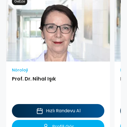
Gebze
Ge
Nöroloji
Nör
Prof. Dr. Nihal Işık
Pr
Hızlı Randevu Al
Profili Gör