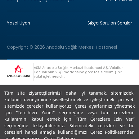
Yasal Uyarı
Sıkça Sorulan Sorular
Copyright © 2026 Anadolu Sağlık Merkezi Hastanesi
ASM Anadolu Sağlık Merkezi Hastanesi A.Ş, Vakıflar
Kanunu’nun 26/1 maddesine göre tesis edilmiş bir
vakıf işletmesidir.
+90 (262) 678 54 00
Anadolu Grubu Danışma Hattı
Tüm site ziyaretçilerimizi daha iyi tanımak, sitemizdeki
kullanıcı deneyimini kişiselleştirmek ve iyileştirmek için web
sitemizde çerezler kullanıyoruz. Çerez ayarlarınızı yönetmek
için “Tercihleri Yönet” seçeneğine veya tüm çerezlerin
kullanımını kabul etmek için “Tüm Çerezlere İzin Ver”
seçeneğine tıklayabilirsiniz. Sitemizdeki çerezleri ve bu
Son Güncellenme: 07.07.2026
çerezleri hangi amaçla kullandığımızı Çerez Politikası’ndan
Editör : Didem Akçay Göktepe | 44 44 276
inceleyebilirsiniz.
Çerez Politikası