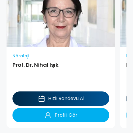
Nöroloji
Nör
Prof. Dr. Nihal Işık
Pr
Hızlı Randevu Al
Profili Gör