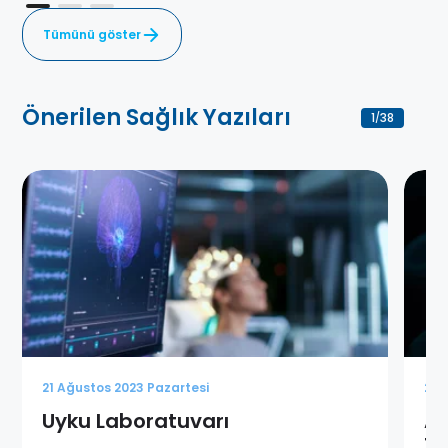
Tümünü göster
Önerilen Sağlık Yazıları
1
38
/
21 Ağustos 2023 Pazartesi
21 
Uyku Laboratuvarı
Af
Te