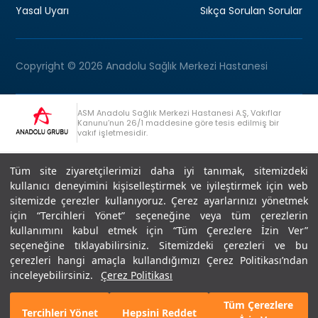
Yasal Uyarı
Sıkça Sorulan Sorular
Copyright © 2026 Anadolu Sağlık Merkezi Hastanesi
ASM Anadolu Sağlık Merkezi Hastanesi A.Ş, Vakıflar
Kanunu’nun 26/1 maddesine göre tesis edilmiş bir
vakıf işletmesidir.
+90 (262) 678 54 00
Anadolu Grubu Danışma Hattı
Tüm site ziyaretçilerimizi daha iyi tanımak, sitemizdeki
kullanıcı deneyimini kişiselleştirmek ve iyileştirmek için web
sitemizde çerezler kullanıyoruz. Çerez ayarlarınızı yönetmek
için “Tercihleri Yönet” seçeneğine veya tüm çerezlerin
kullanımını kabul etmek için “Tüm Çerezlere İzin Ver”
seçeneğine tıklayabilirsiniz. Sitemizdeki çerezleri ve bu
Son Güncellenme: 07.07.2026
çerezleri hangi amaçla kullandığımızı Çerez Politikası’ndan
Editör : Didem Akçay Göktepe | 44 44 276
inceleyebilirsiniz.
Çerez Politikası
Tüm Çerezlere
Tercihleri Yönet
Hepsini Reddet