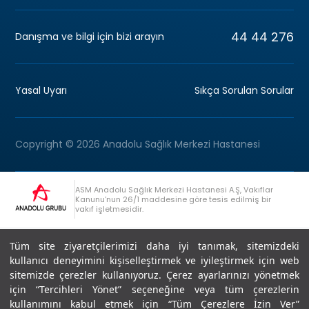
44 44 276
Danışma ve bilgi için bizi arayın
Yasal Uyarı
Sıkça Sorulan Sorular
Copyright © 2026 Anadolu Sağlık Merkezi Hastanesi
ASM Anadolu Sağlık Merkezi Hastanesi A.Ş, Vakıflar
Kanunu’nun 26/1 maddesine göre tesis edilmiş bir
vakıf işletmesidir.
+90 (262) 678 54 00
Anadolu Grubu Danışma Hattı
Tüm site ziyaretçilerimizi daha iyi tanımak, sitemizdeki
kullanıcı deneyimini kişiselleştirmek ve iyileştirmek için web
sitemizde çerezler kullanıyoruz. Çerez ayarlarınızı yönetmek
için “Tercihleri Yönet” seçeneğine veya tüm çerezlerin
kullanımını kabul etmek için “Tüm Çerezlere İzin Ver”