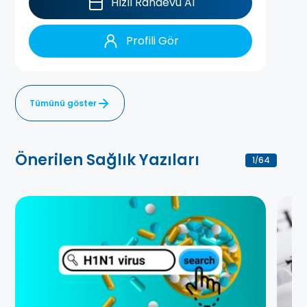
Hızlı Randevu Al
Profili Gör
Tümünü göster
Önerilen Sağlık Yazıları
1
64
/