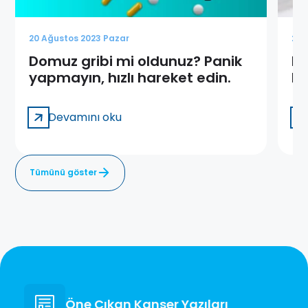
20 Ağustos 2023 Pazar
20 
Domuz gribi mi oldunuz? Panik
Do
yapmayın, hızlı hareket edin.
Be
Sa
Devamını oku
Tümünü göster
Öne Çıkan Kanser Yazıları