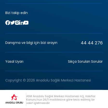
Bizi takip edin
44 44 276
Danışma ve bilgi için bizi arayın
Yasal Uyarı
Sıkça Sorulan Sorular
Copyright © 2026 Anadolu Sağlık Merkezi Hastanesi
ASM Anadolu Sağlık Merkezi Hastanesi A.Ş, Vakıflar
Kanunu’nun 26/1 maddesine göre tesis edilmiş bir
vakıf işletmesidir.