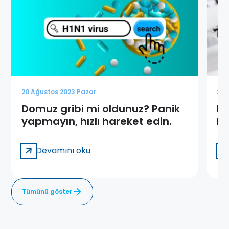
20 Ağustos 2023 Pazar
20 
Domuz gribi mi oldunuz? Panik
Do
yapmayın, hızlı hareket edin.
Be
Sa
Devamını oku
Tümünü göster