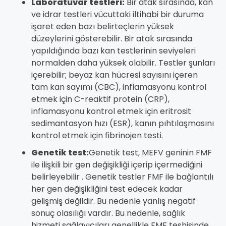
Laboratuvar testleri:
Bir atak sırasında, kan
ve idrar testleri vücuttaki iltihabi bir duruma
işaret eden bazı belirteçlerin yüksek
düzeylerini gösterebilir. Bir atak sırasında
yapıldığında bazı kan testlerinin seviyeleri
normalden daha yüksek olabilir. Testler şunları
içerebilir; beyaz kan hücresi sayısını içeren
tam kan sayımı (CBC), inflamasyonu kontrol
etmek için C-reaktif protein (CRP),
inflamasyonu kontrol etmek için eritrosit
sedimantasyon hızı (ESR), kanın pıhtılaşmasını
kontrol etmek için fibrinojen testi.
Genetik test:
Genetik test, MEFV geninin FMF
ile ilişkili bir gen değişikliği içerip içermediğini
belirleyebilir . Genetik testler FMF ile bağlantılı
her gen değişikliğini test edecek kadar
gelişmiş değildir. Bu nedenle yanlış negatif
sonuç olasılığı vardır. Bu nedenle, sağlık
hizmeti sağlayıcıları genellikle FMF teşhisinde