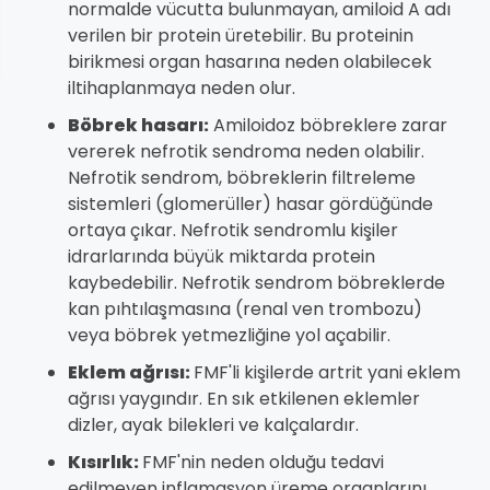
normalde vücutta bulunmayan, amiloid A adı
verilen bir protein üretebilir. Bu proteinin
birikmesi organ hasarına neden olabilecek
iltihaplanmaya neden olur.
Böbrek hasarı:
Amiloidoz böbreklere zarar
vererek nefrotik sendroma neden olabilir.
Nefrotik sendrom, böbreklerin filtreleme
sistemleri (glomerüller) hasar gördüğünde
ortaya çıkar. Nefrotik sendromlu kişiler
idrarlarında büyük miktarda protein
kaybedebilir. Nefrotik sendrom böbreklerde
kan pıhtılaşmasına (renal ven trombozu)
veya böbrek yetmezliğine yol açabilir.
Eklem ağrısı:
FMF'li kişilerde artrit yani eklem
ağrısı yaygındır. En sık etkilenen eklemler
dizler, ayak bilekleri ve kalçalardır.
Kısırlık:
FMF'nin neden olduğu tedavi
edilmeyen inflamasyon üreme organlarını