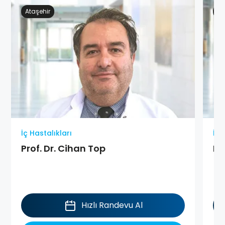
Ataşehir
Ge
İç Hastalıkları
İç 
Prof. Dr. Cihan Top
Do
Hızlı Randevu Al