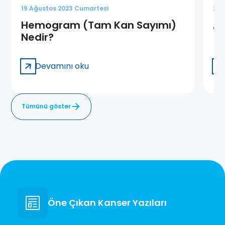
19 Ağustos 2023 Cumartesi
28 
Hemogram (Tam Kan Sayımı)
Af
Nedir?
Devamını oku
Tümünü göster
Öne Çıkan Kanser Yazıları