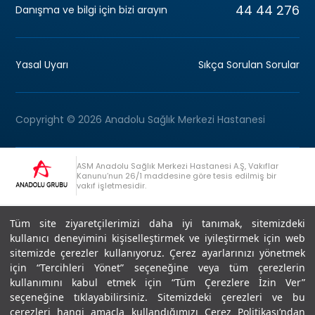
44 44 276
Danışma ve bilgi için bizi arayın
Yasal Uyarı
Sıkça Sorulan Sorular
Copyright © 2026 Anadolu Sağlık Merkezi Hastanesi
ASM Anadolu Sağlık Merkezi Hastanesi A.Ş, Vakıflar
Kanunu’nun 26/1 maddesine göre tesis edilmiş bir
vakıf işletmesidir.
+90 (262) 678 54 00
Anadolu Grubu Danışma Hattı
Tüm site ziyaretçilerimizi daha iyi tanımak, sitemizdeki
kullanıcı deneyimini kişiselleştirmek ve iyileştirmek için web
sitemizde çerezler kullanıyoruz. Çerez ayarlarınızı yönetmek
için “Tercihleri Yönet” seçeneğine veya tüm çerezlerin
kullanımını kabul etmek için “Tüm Çerezlere İzin Ver”
seçeneğine tıklayabilirsiniz. Sitemizdeki çerezleri ve bu
Son Güncellenme: 07.07.2026
çerezleri hangi amaçla kullandığımızı Çerez Politikası’ndan