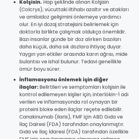
Kolşisin.
Hap şeklinde alınan Kolşisin
(Colcrys), vücuttaki iltihabı azaltır ve atakları
ve amiloidoz gelişimini önlemeye yardımcı
olur. En iyi dozaj stratejisini belirlemek için
doktorla birlikte çalışmak oldukça önemlidir.
Bazı insanlar günde bir doz alırken bazıları
daha küçük, daha sık dozlara ihtiyaç duyar.
Yaygın yan etkiler arasında karın ağrısı, mide
bulantısı ve ishal bulunur. Tedavi genellikle
ömür boyu sürer.
İnflamasyonu önlemek için diğer
ilaçlar:
Belirtileri ve semptomları kolşisin ile
kontrol edilemeyen kişiler için, interlökin-1 adı
verilen ve inflamasyonda rol oynayan bir
proteini bloke eden ilaçlar reçete edilebilir.
Canakinumab (Ilaris), FMF için ABD Gıda ve
İlaç Dairesi (FDA) tarafından onaylanmıştır.
Gıda ve İlaç İdaresi (FDA) tarafından özellikle