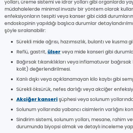
yolları, üreme sistemi ve idrar yolları gibi organlarda y
müdahalelerde minimal invaziv bir yöntem olarak kullanıla
enfeksiyonların tespiti veya kanser gibi ciddi durumları
endoskopinin yapıldığı başlıca durumlar detaylandırılm
şöyle sıralanabilir:
Sürekli mide ağrısı, hazımsızlık, bulantı ve kusma 
Reflü, gastrit,
ülser
veya mide kanseri gibi durumlar
Bağırsak tıkanıklıkları veya inflamatuvar bağırsak h
kolit) değerlendirilmesi.
Kanlı dışkı veya açıklanamayan kilo kaybı gibi sem
Sürekli öksürük, nefes darlığı veya akciğer enfeksi
Akciğer kanseri
şüphesi veya solunum yollarındak
Solunum yollarında yabancı cisimlerin varlığını ko
Sindirim sistemi, solunum yolları, mesane, rahim v
durumunda biyopsi almak ve detaylı inceleme ya