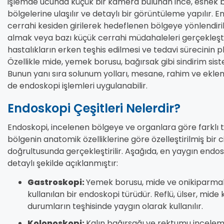
işlemde ucunda küçük bir kamera bulunan ince, esnek bi
bölgelerine ulaşılır ve detaylı bir görüntüleme yapılır. 
cerrahi kesiden girilerek hedeflenen bölgeye yönlendirili
almak veya bazı küçük cerrahi müdahaleleri gerçekleştirm
hastalıkların erken teşhis edilmesi ve tedavi sürecinin
Özellikle mide, yemek borusu, bağırsak gibi sindirim siste
Bunun yanı sıra solunum yolları, mesane, rahim ve ekleml
de endoskopi işlemleri uygulanabilir.
Endoskopi Çeşitleri Nelerdir?
Endoskopi, incelenen bölgeye ve organlara göre farklı türl
bölgenin anatomik özelliklerine göre özelleştirilmiş bir ci
doğrultusunda gerçekleştirilir. Aşağıda, en yaygın endosk
detaylı şekilde açıklanmıştır:
Gastroskopi:
Yemek borusu, mide ve onikiparmak
kullanılan bir endoskopi türüdür. Reflü, ülser, mide
durumların teşhisinde yaygın olarak kullanılır.
Kolonoskopi:
Kalın bağırsağı ve rektumu incelemek