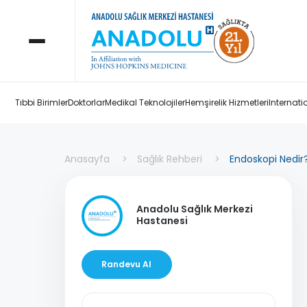
Tıbbi Birimler
Doktorlar
Medikal Teknolojiler
Hemşirelik Hizmetleri
Internati
Anasayfa
Sağlık Rehberi
Endoskopi Nedir?
Anadolu Sağlık Merkezi
Hastanesi
Randevu Al