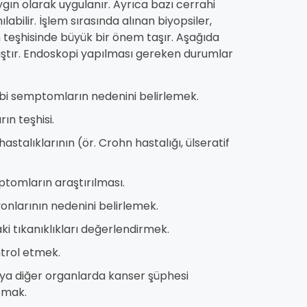
aygın olarak uygulanır. Ayrıca bazı cerrahi
bilir. İşlem sırasında alınan biyopsiler,
n teşhisinde büyük bir önem taşır. Aşağıda
ıştır. Endoskopi yapılması gereken durumlar
gibi semptomların nedenini belirlemek.
ın teşhisi.
astalıklarının (ör. Crohn hastalığı, ülseratif
ptomların araştırılması.
yonlarının nedenini belirlemek.
i tıkanıklıkları değerlendirmek.
ntrol etmek.
eya diğer organlarda kanser şüphesi
pmak.