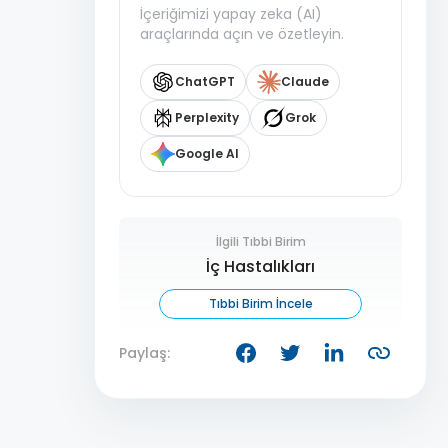
İçeriğimizi yapay zeka (AI)
araçlarında açın ve özetleyin.
ChatGPT
Claude
Perplexity
Grok
Google AI
İlgili Tıbbi Birim
İç Hastalıkları
Tıbbi Birim İncele
Paylaş: