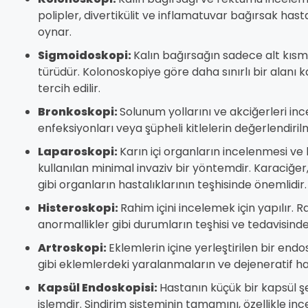
polipler, divertikülit ve inflamatuvar bağırsak hasta
oynar.
Sigmoidoskopi:
Kalın bağırsağın sadece alt kısm
türüdür. Kolonoskopiye göre daha sınırlı bir alanı 
tercih edilir.
Bronkoskopi:
Solunum yollarını ve akciğerleri inc
enfeksiyonları veya şüpheli kitlelerin değerlendirilm
Laparoskopi:
Karın içi organların incelenmesi ve 
kullanılan minimal invaziv bir yöntemdir. Karaciğer
gibi organların hastalıklarının teşhisinde önemlidir.
Histeroskopi:
Rahim içini incelemek için yapılır.
anormallikler gibi durumların teşhisi ve tedavisinde 
Artroskopi:
Eklemlerin içine yerleştirilen bir end
gibi eklemlerdeki yaralanmaların ve dejeneratif has
Kapsül Endoskopisi:
Hastanın küçük bir kapsül ş
işlemdir. Sindirim sisteminin tamamını, özellikle inc