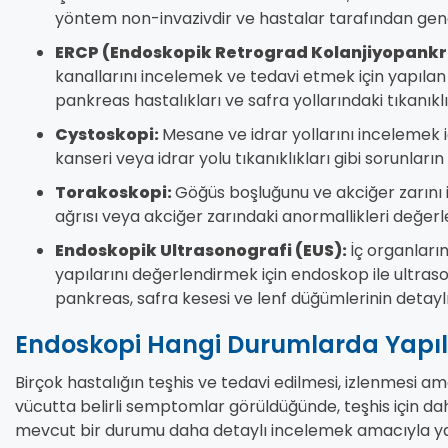
yöntem non-invazivdir ve hastalar tarafından gene
ERCP (Endoskopik Retrograd Kolanjiyopankr
kanallarını incelemek ve tedavi etmek için yapılan 
pankreas hastalıkları ve safra yollarındaki tıkanıklık
Cystoskopi:
Mesane ve idrar yollarını incelemek i
kanseri veya idrar yolu tıkanıklıkları gibi sorunların te
Torakoskopi:
Göğüs boşluğunu ve akciğer zarını i
ağrısı veya akciğer zarındaki anormallikleri değerl
Endoskopik Ultrasonografi (EUS):
İç organları
yapılarını değerlendirmek için endoskop ile ultrasonu
pankreas, safra kesesi ve lenf düğümlerinin detaylı
Endoskopi Hangi Durumlarda Yapıl
Birçok hastalığın teşhis ve tedavi edilmesi, izlenmesi a
vücutta belirli semptomlar görüldüğünde, teşhis için da
mevcut bir durumu daha detaylı incelemek amacıyla yapıl