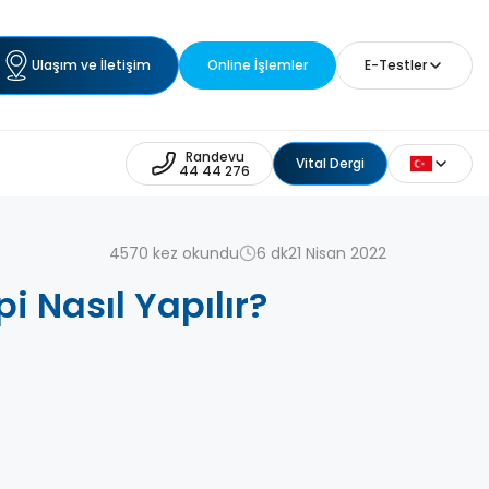
Ulaşım ve İletişim
Online İşlemler
E-Testler
Randevu
Vital Dergi
44 44 276
4570 kez okundu
6 dk
21 Nisan 2022
 Nasıl Yapılır?