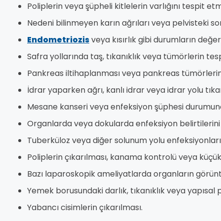
Poliplerin veya şüpheli kitlelerin varlığını tespit et
Nedeni bilinmeyen karın ağrıları veya pelvisteki sor
Endometriozis
veya kısırlık gibi durumların değer
Safra yollarında taş, tıkanıklık veya tümörlerin tesp
Pankreas iltihaplanması veya pankreas tümörlerini
İdrar yaparken ağrı, kanlı idrar veya idrar yolu tıkan
Mesane kanseri veya enfeksiyon şüphesi durumund
Organlarda veya dokularda enfeksiyon belirtilerin
Tuberküloz veya diğer solunum yolu enfeksiyonlarını
Poliplerin çıkarılması, kanama kontrolü veya küçük
Bazı laparoskopik ameliyatlarda organların görün
Yemek borusundaki darlık, tıkanıklık veya yapısal
Yabancı cisimlerin çıkarılması.