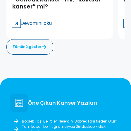
kanser” mi?
Devamını oku
Tümünü göster
Öne Çıkan Kanser Yazıları
Böbrek Taşı Belirtileri Nelerdir? Böbrek Taşı Neden Olur?
Tam kapalı bel fıtığı ameliyatı (Endoskopik disk