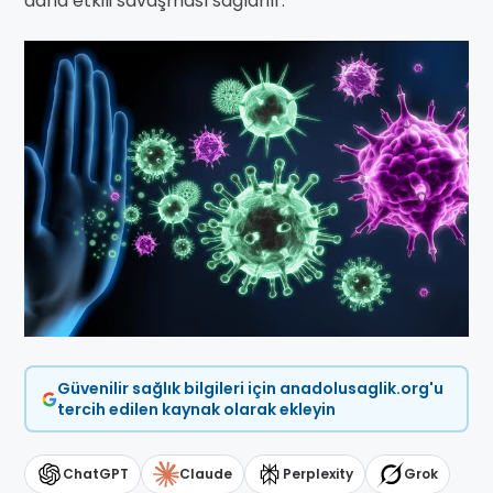
daha etkili savaşması sağlanır.
Güvenilir sağlık bilgileri için anadolusaglik.org'u
tercih edilen kaynak olarak ekleyin
ChatGPT
Claude
Perplexity
Grok