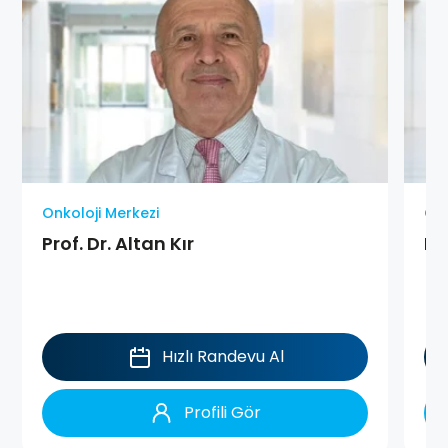
Onkoloji Merkezi
Onk
Prof. Dr. Altan Kır
Pr
Hızlı Randevu Al
Profili Gör