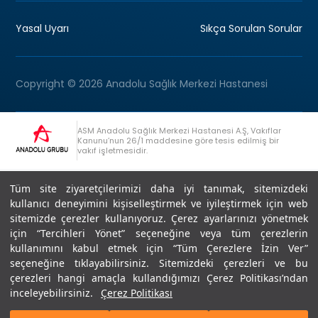
Yasal Uyarı
Sıkça Sorulan Sorular
Copyright © 2026 Anadolu Sağlık Merkezi Hastanesi
ASM Anadolu Sağlık Merkezi Hastanesi A.Ş, Vakıflar
Kanunu’nun 26/1 maddesine göre tesis edilmiş bir
vakıf işletmesidir.
+90 (262) 678 54 00
Anadolu Grubu Danışma Hattı
Tüm site ziyaretçilerimizi daha iyi tanımak, sitemizdeki
kullanıcı deneyimini kişiselleştirmek ve iyileştirmek için web
sitemizde çerezler kullanıyoruz. Çerez ayarlarınızı yönetmek
için “Tercihleri Yönet” seçeneğine veya tüm çerezlerin
kullanımını kabul etmek için “Tüm Çerezlere İzin Ver”
seçeneğine tıklayabilirsiniz. Sitemizdeki çerezleri ve bu
Son Güncellenme: 07.07.2026
çerezleri hangi amaçla kullandığımızı Çerez Politikası’ndan
Editör : Didem Akçay Göktepe | 44 44 276
inceleyebilirsiniz.
Çerez Politikası